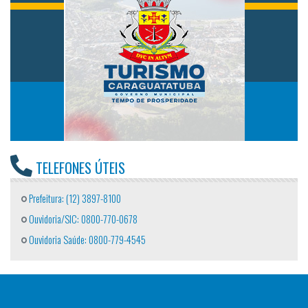
TELEFONES ÚTEIS
Prefeitura: (12) 3897-8100
Ouvidoria/SIC: 0800-770-0678
Ouvidoria Saúde: 0800-779-4545