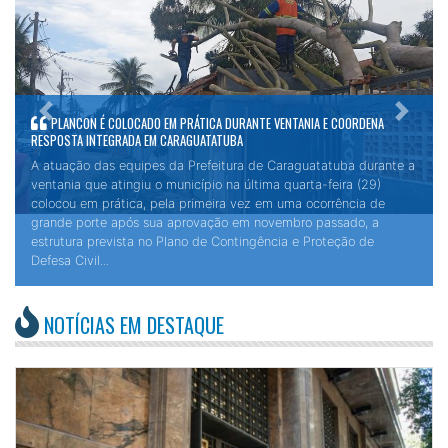
Próximo
Anteri
PLANCON É COLOCADO EM PRÁTICA DURANTE VENTANIA E COORDENA
RESPOSTA INTEGRADA EM CARAGUATATUBA
A atuação das equipes da Prefeitura de Caraguatatuba durante a
ventania que atingiu o município na última quarta-feira (29)
colocou em prática, pela primeira vez em uma ocorrência de
grande porte após sua aprovação em novembro passado, a
estrutura prevista no Plano de Contingência e Proteção de
Defesa Civil...
NOTÍCIAS EM DESTAQUE