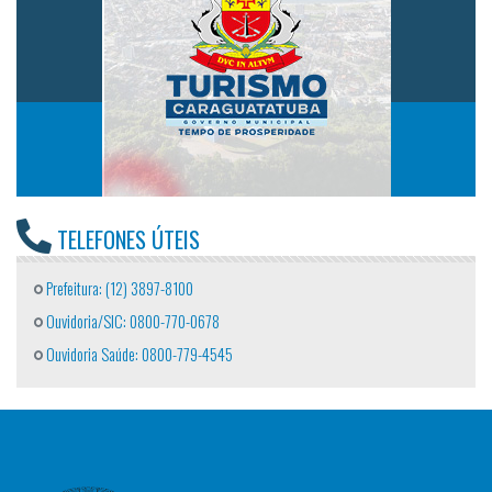
TELEFONES ÚTEIS
Prefeitura: (12) 3897-8100
Ouvidoria/SIC: 0800-770-0678
Ouvidoria Saúde: 0800-779-4545