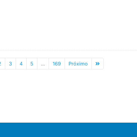
rent)
Última
2
3
4
5
…
169
Próximo