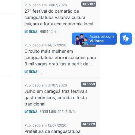
2197
Publicado em 08/07/2026
27º festival do camarão de
caraguatatuba valoriza cultura
caiçara e fortalece economia local
NOTÍCIAS
FUNDACC
ODS - OBJETIVO DE DESENVOLVIMENTO SUSTENTÁVEL
OD
2130
Publicado em 14/07/2026
Circuito mais mulher em
caraguatatuba abre inscrições para
3 mil vagas gratuitas a partir de...
NOTÍCIAS
SECRETARIA DE ESPORTES E RECREAÇÃO
ODS - OBJETIVO DE DESEN
1650
Publicado em 07/07/2026
Julho em caraguá traz festivais
gastronômicos, corrida e festa
tradicional
NOTÍCIAS
SECRETARIA DE TURISMO
ODS - OBJETIVO DE DESENVOLVIMENTO SUS
1220
Publicado em 13/07/2026
Prefeitura de caraguatatuba