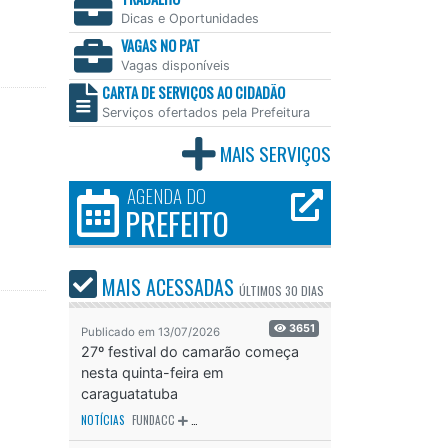
Dicas e Oportunidades
VAGAS NO PAT
Vagas disponíveis
CARTA DE SERVIÇOS AO CIDADÃO
Serviços ofertados pela Prefeitura
MAIS SERVIÇOS
AGENDA DO
PREFEITO
MAIS ACESSADAS
ÚLTIMOS
30 DIAS
3651
Publicado em 13/07/2026
27º festival do camarão começa
nesta quinta-feira em
caraguatatuba
NOTÍCIAS
FUNDACC
ODS - OBJETIVO DE DESENVOLVIMENTO SUSTENTÁVEL
OD