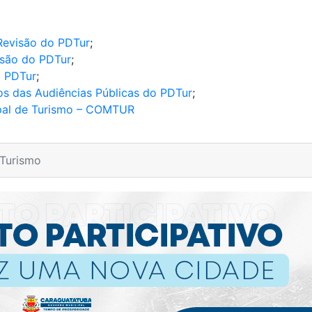
Revisão do PDTur
;
isão do PDTur
;
o PDTur
;
os das Audiências Públicas do PDTur
;
ipal de Turismo – COMTUR
 Turismo