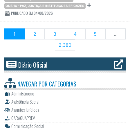
ODS 16 - PAZ, JUSTIÇA E INSTITUIÇÕES EFICAZES
PUBLICADO EM 04/08/2026
(current)
1
2
3
4
5
…
2.380
Diário Oficial
NAVEGAR POR
CATEGORIAS
Administração
Assistência Social
Assuntos Jurídicos
CARAGUAPREV
Comunicação Social