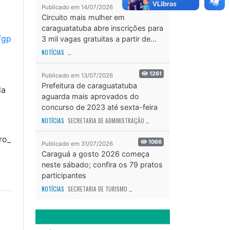
2176
Publicado em 14/07/2026
Circuito mais mulher em
caraguatatuba abre inscrições para
/gp
3 mil vagas gratuitas a partir de...
NOTÍCIAS
SECRETARIA DE ESPORTES E RECREAÇÃO
ODS - OBJETIVO DE DESEN
1261
Publicado em 13/07/2026
Prefeitura de caraguatatuba
da
aguarda mais aprovados do
concurso de 2023 até sexta-feira
(17)
NOTÍCIAS
SECRETARIA DE ADMINISTRAÇÃO
ODS - OBJETIVO DE DESENVOLVIME
ro_
1066
Publicado em 31/07/2026
Caraguá a gosto 2026 começa
neste sábado; confira os 79 pratos
participantes
NOTÍCIAS
SECRETARIA DE TURISMO
ODS - OBJETIVO DE DESENVOLVIMENTO SUS