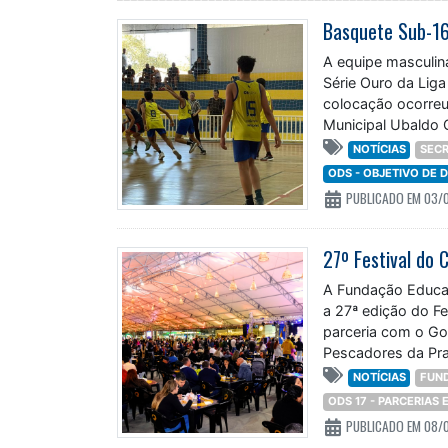
A equipe masculin
Série Ouro da Liga
colocação ocorreu
Municipal Ubaldo 
NOTÍCIAS
SECR
ODS - OBJETIVO DE
PUBLICADO EM 03/
A Fundação Educaci
a 27ª edição do F
parceria com o Go
Pescadores da Pra
NOTÍCIAS
FUN
ODS 17 - PARCERIAS
PUBLICADO EM 08/