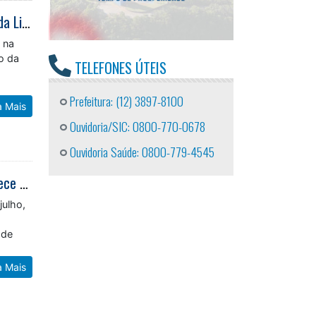
Basquete Sub-16 de Caraguatatuba conquista terceiro lugar na Série Ouro da Liga Paulista
 na
ão da
TELEFONES ÚTEIS
Prefeitura: (12) 3897-8100
a Mais
Ouvidoria/SIC: 0800-770-0678
Ouvidoria Saúde: 0800-779-4545
27º Festival do Camarão de Caraguatatuba valoriza cultura caiçara e fortalece economia local
julho,
 de
a Mais