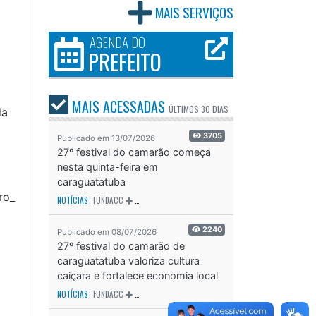
MAIS SERVIÇOS
AGENDA DO
PREFEITO
MAIS ACESSADAS
ÚLTIMOS
30 DIAS
da
3705
Publicado em 13/07/2026
27º festival do camarão começa
nesta quinta-feira em
caraguatatuba
ro_
NOTÍCIAS
FUNDACC
ODS - OBJETIVO DE DESENVOLVIMENTO SUSTENTÁVEL
OD
2240
Publicado em 08/07/2026
27º festival do camarão de
caraguatatuba valoriza cultura
caiçara e fortalece economia local
NOTÍCIAS
FUNDACC
ODS - OBJETIVO DE DESENVOLVIMENTO SUSTENTÁVEL
OD