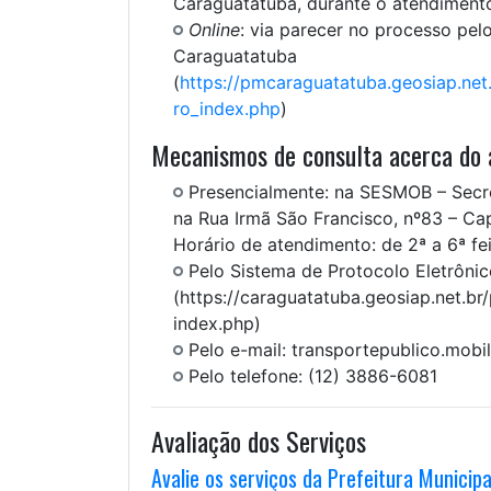
Caraguatatuba, durante o atendiment
Online
: via parecer no processo pel
Caraguatatuba
(
https://pmcaraguatatuba.geosiap.net
ro_index.php
)
Mecanismos de consulta acerca do a
Presencialmente: na SESMOB – Secre
na Rua Irmã São Francisco, nº83 – Ca
Horário de atendimento: de 2ª a 6ª fe
Pelo Sistema de Protocolo Eletrônic
(https://caraguatatuba.geosiap.net.b
index.php)
Pelo e-mail: transportepublico.mob
Pelo telefone: (12) 3886-6081
Avaliação dos Serviços
Avalie os serviços da Prefeitura Municip