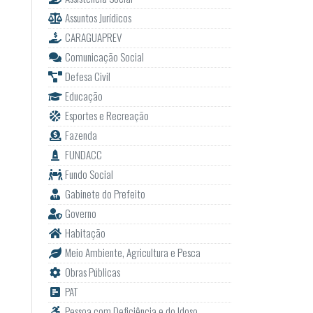
Assuntos Jurídicos
CARAGUAPREV
Comunicação Social
Defesa Civil
Educação
Esportes e Recreação
Fazenda
FUNDACC
Fundo Social
Gabinete do Prefeito
Governo
Habitação
Meio Ambiente, Agricultura e Pesca
Obras Públicas
PAT
Pessoa com Deficiência e do Idoso