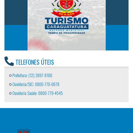
TELEFONES ÚTEIS
Prefeitura: (12) 3897-8100
Ouvidoria/SIC: 0800-770-0678
Ouvidoria Saúde: 0800-779-4545