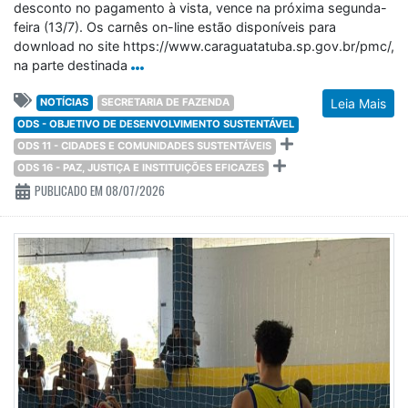
desconto no pagamento à vista, vence na próxima segunda-
feira (13/7). Os carnês on-line estão disponíveis para
download no site https://www.caraguatatuba.sp.gov.br/pmc/,
na parte destinada
NOTÍCIAS
SECRETARIA DE FAZENDA
Leia Mais
ODS - OBJETIVO DE DESENVOLVIMENTO SUSTENTÁVEL
ODS 11 - CIDADES E COMUNIDADES SUSTENTÁVEIS
ODS 16 - PAZ, JUSTIÇA E INSTITUIÇÕES EFICAZES
PUBLICADO EM 08/07/2026