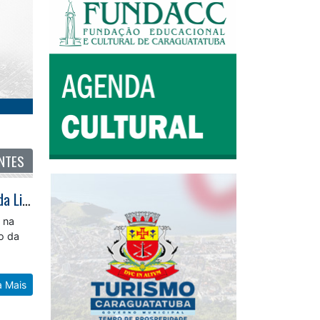
NTES
Basquete Sub-16 de Caraguatatuba conquista terceiro lugar na Série Ouro da Liga Paulista
 na
ão da
a Mais