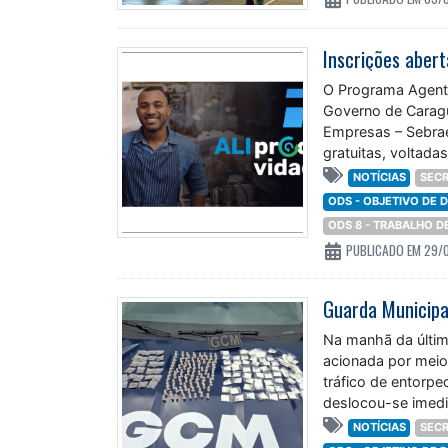
Inscrições aber
O Programa Agente
Governo de Caragu
Empresas – Sebrae
gratuitas, voltad
NOTÍCIAS
SECR
ODS - OBJETIVO DE
ODS 8 - TRABALHO 
PUBLICADO EM 29/
Na manhã da última
acionada por meio
tráfico de entorp
deslocou-se imedi
NOTÍCIAS
SECR
ODS - OBJETIVO DE