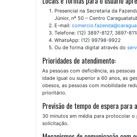
Locais e formas para o usuário apre
Presencial na Secretaria da Fazenda
Júnior, nº 50 – Centro Caraguatatu
E-mail:
comercio.fazenda@caraguat
Telefone: (12) 3897-8127, 3897-81
WhatsApp: (12) 99798-9922
Ou de forma digital através do
serv
Prioridades de atendimento:
As pessoas com deficiência, as pessoas
idade igual ou superior a 60 anos, as ge
obesos, as pessoas com mobilidade redu
prioritário.
Previsão de tempo de espera para 
30 minutos em média para protocolar o 
solicitação.
Mecanismos de comunicação com os