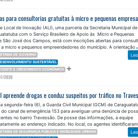
tas para consultorias gratuitas à micro e pequenas empres
 Local de Inovação (ALI), uma parceria da Secretaria Municipal de
atatuba com o Serviço Brasileiro de Apoio às Micro e Pequenas
 São José dos Campos, está com inscrições abertas para consult
as a micro e pequenos empreendedores do município. A orientação
ETARIA DE GOVERNO
Lei
 DESENVOLVIMENTO SUSTENTÁVEL
DECENTE E CRESCIMENTO ECONÔMICO
07/2026
 segunda-feira (6), a Guarda Civil Municipal (GCM) de Caraguatat
 do canal de emergência 153 para averiguar uma denúncia de poss
ecentes no bairro Travessão. De posse das informações, a equipe
atamente ao endereço indicado. No local, os agentes identificara
ETARIA DE SEGURANÇA PÚBLICA E MOBILIDADE URBANA
Lei
 DESENVOLVIMENTO SUSTENTÁVEL