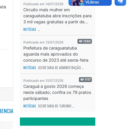
2212
Publicado em 14/07/2026
sos
Circuito mais mulher em
caraguatatuba abre inscrições para
3 mil vagas gratuitas a partir de...
NOTÍCIAS
SECRETARIA DE ESPORTES E RECREAÇÃO
ODS - OBJETIVO DE DESEN
1292
Publicado em 13/07/2026
Prefeitura de caraguatatuba
aguarda mais aprovados do
concurso de 2023 até sexta-feira
(17)
NOTÍCIAS
SECRETARIA DE ADMINISTRAÇÃO
ODS - OBJETIVO DE DESENVOLVIME
1117
Publicado em 31/07/2026
Caraguá a gosto 2026 começa
neste sábado; confira os 79 pratos
participantes
NOTÍCIAS
SECRETARIA DE TURISMO
ODS - OBJETIVO DE DESENVOLVIMENTO SUS
RENCIA