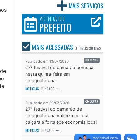
MAIS SERVIÇOS
sos
AGENDA DO
PREFEITO
MAIS ACESSADAS
ÚLTIMOS
30 DIAS
3735
Publicado em 13/07/2026
27º festival do camarão começa
 de
nesta quinta-feira em
ão
caraguatatuba
de
NOTÍCIAS
FUNDACC
ODS - OBJETIVO DE DESENVOLVIMENTO SUSTENTÁVEL
OD
2272
Publicado em 08/07/2026
27º festival do camarão de
caraguatatuba valoriza cultura
caiçara e fortalece economia local
NOTÍCIAS
FUNDACC
ODS - OBJETIVO DE DESENVOLVIMENTO SUSTENTÁVEL
OD