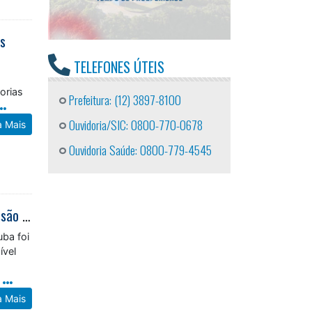
as
TELEFONES ÚTEIS
orias
Prefeitura: (12) 3897-8100
a Mais
Ouvidoria/SIC: 0800-770-0678
Ouvidoria Saúde: 0800-779-4545
Guarda Municipal apreende drogas e conduz suspeitos por tráfico no Travessão após denúncia pelo 153
uba foi
ível
m
a Mais