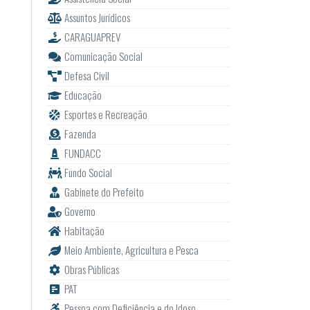
Assuntos Jurídicos
CARAGUAPREV
Comunicação Social
Defesa Civil
Educação
Esportes e Recreação
Fazenda
FUNDACC
Fundo Social
Gabinete do Prefeito
Governo
Habitação
Meio Ambiente, Agricultura e Pesca
Obras Públicas
PAT
Pessoa com Deficiência e do Idoso