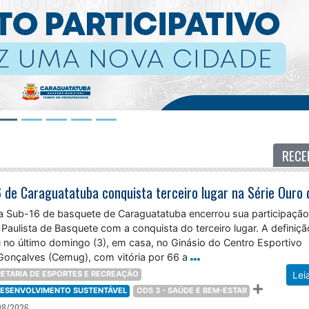
RECE
a Sub-16 de basquete de Caraguatatuba encerrou sua participação
 Paulista de Basquete com a conquista do terceiro lugar. A definiç
 no último domingo (3), em casa, no Ginásio do Centro Esportivo
Gonçalves (Cemug), com vitória por 66 a
ETARIA DE ESPORTES E RECREAÇÃO
Lei
 DESENVOLVIMENTO SUSTENTÁVEL
ODS 3 - SAÚDE E BEM-ESTAR
08/2026