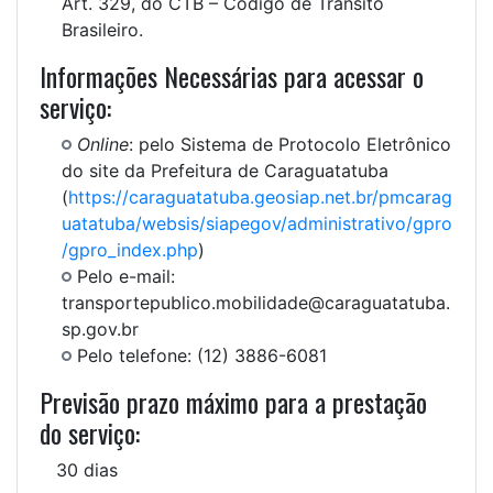
Art. 329, do CTB – Código de Trânsito
Brasileiro.
Informações Necessárias para acessar o
serviço:
Online
: pelo Sistema de Protocolo Eletrônico
do site da Prefeitura de Caraguatatuba
(
https://caraguatatuba.geosiap.net.br/pmcarag
uatatuba/websis/siapegov/administrativo/gpro
/gpro_index.php
)
Pelo e-mail:
transportepublico.mobilidade@caraguatatuba.
sp.gov.br
Pelo telefone: (12) 3886-6081
Previsão prazo máximo para a prestação
do serviço:
30 dias