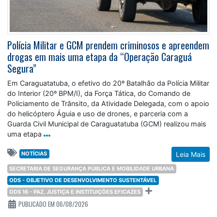
Polícia Militar e GCM prendem criminosos e apreendem
drogas em mais uma etapa da “Operação Caraguá
Segura”
Em Caraguatatuba, o efetivo do 20º Batalhão da Polícia Militar
do Interior (20º BPM/I), da Força Tática, do Comando de
Policiamento de Trânsito, da Atividade Delegada, com o apoio
do helicóptero Águia e uso de drones, e parceria com a
Guarda Civil Municipal de Caraguatatuba (GCM) realizou mais
uma etapa
NOTÍCIAS
Leia Mais
SECRETARIA DE SEGURANÇA PÚBLICA E MOBILIDADE URBANA
ODS - OBJETIVO DE DESENVOLVIMENTO SUSTENTÁVEL
ODS 16 - PAZ, JUSTIÇA E INSTITUIÇÕES EFICAZES
PUBLICADO EM 06/08/2026