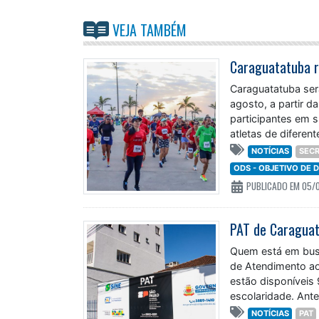
VEJA TAMBÉM
Caraguatatuba ser
agosto, a partir 
participantes em s
atletas de diferen
NOTÍCIAS
SECR
ODS - OBJETIVO DE
PUBLICADO EM 05/
PAT de Caraguat
Quem está em bus
de Atendimento ao
estão disponíveis
escolaridade. Ant
NOTÍCIAS
PAT