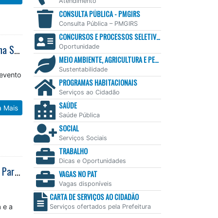
Atendimento
CONSULTA PÚBLICA - PMGIRS
Consulta Pública – PMGIRS
CONCURSOS E PROCESSOS SELETIVOS
Caraguatatuba suspende Rua da Família nos domingos do Dia dos Pais e Aloha Spirit
Oportunidade
MEIO AMBIENTE, AGRICULTURA E PESCA
Sustentabilidade
 evento
PROGRAMAS HABITACIONAIS
Serviços ao Cidadão
SAÚDE
a Mais
Saúde Pública
SOCIAL
Serviços Sociais
TRABALHO
Dicas e Oportunidades
Caraguatatuba recebe I Congresso do Observatório da Paisagem do Vale do Paraíba e Litoral Norte
VAGAS NO PAT
Vagas disponíveis
CARTA DE SERVIÇOS AO CIDADÃO
á
 e a
Serviços ofertados pela Prefeitura