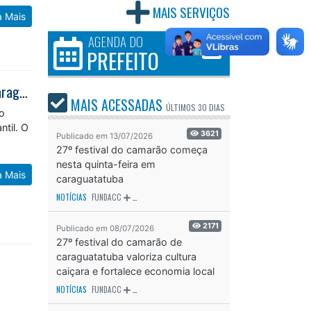
MAIS SERVIÇOS
a Mais
AGENDA DO
PREFEITO
Conselho Municipal de Educação aprova currículo da Educação Infantil de Caraguatatuba
MAIS ACESSADAS
ÚLTIMOS
30 DIAS
o
ntil. O
3621
Publicado em 13/07/2026
27º festival do camarão começa
nesta quinta-feira em
a Mais
caraguatatuba
NOTÍCIAS
FUNDACC
ODS - OBJETIVO DE DESENVOLVIMENTO SUSTENTÁVEL
OD
2171
Publicado em 08/07/2026
27º festival do camarão de
caraguatatuba valoriza cultura
caiçara e fortalece economia local
NOTÍCIAS
FUNDACC
ODS - OBJETIVO DE DESENVOLVIMENTO SUSTENTÁVEL
OD