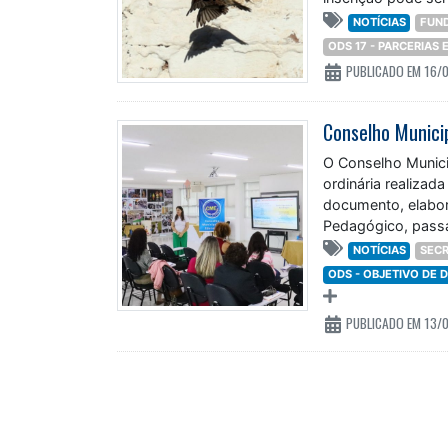
NOTÍCIAS
FUN
ODS 17 - PARCERIAS
PUBLICADO EM 16/
O Conselho Munici
ordinária realizada
documento, elabor
Pedagógico, passa
reafirma
NOTÍCIAS
SECR
ODS - OBJETIVO DE
PUBLICADO EM 13/