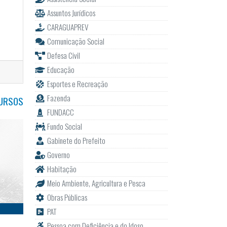
Assuntos Jurídicos
CARAGUAPREV
Comunicação Social
Defesa Civil
Educação
Esportes e Recreação
Fazenda
URSOS
FUNDACC
Fundo Social
Gabinete do Prefeito
Governo
Habitação
Meio Ambiente, Agricultura e Pesca
Obras Públicas
PAT
Pessoa com Deficiência e do Idoso