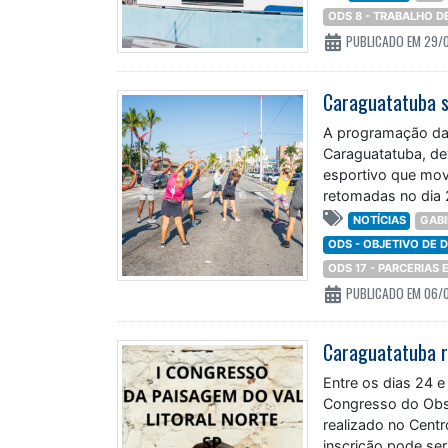
ODS 8 - TRABALHO 
PUBLICADO EM 29/
A programação da 
Caraguatatuba, de
esportivo que movi
retomadas no dia 
NOTÍCIAS
GABI
ODS - OBJETIVO DE
ODS 17 - PARCERIAS
PUBLICADO EM 06/
Entre os dias 24 e
Congresso do Obse
realizado no Centr
inscrição pode ser