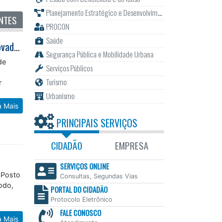
Planejamento Estratégico e Desenvolvimento
NTES
PROCON
Saúde
Caraguatatuba recebe segunda edição da Catcher Car Run com formato inovador de corrida de rua
Segurança Pública e Mobilidade Urbana
de
Serviços Públicos
Turismo
r
Urbanismo
a Mais
PRINCIPAIS SERVIÇOS
CIDADÃO
EMPRESA
SERVIÇOS ONLINE
 Posto
Consultas, Segundas Vias
odo,
PORTAL DO CIDADÃO
Protocolo Eletrônico
FALE CONOSCO
a Mais