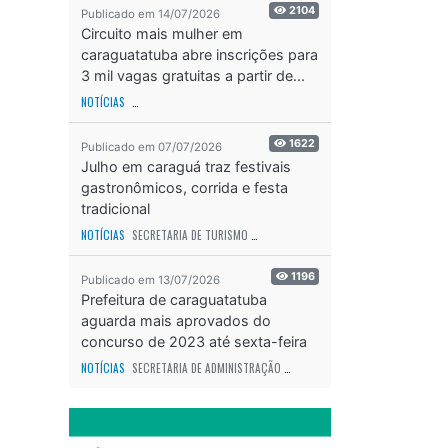
2104
Publicado em 14/07/2026
Circuito mais mulher em
caraguatatuba abre inscrições para
3 mil vagas gratuitas a partir de...
NOTÍCIAS
SECRETARIA DE ESPORTES E RECREAÇÃO
ODS - OBJETIVO DE DESEN
1622
Publicado em 07/07/2026
Julho em caraguá traz festivais
gastronômicos, corrida e festa
tradicional
NOTÍCIAS
SECRETARIA DE TURISMO
ODS - OBJETIVO DE DESENVOLVIMENTO SUS
1196
Publicado em 13/07/2026
Prefeitura de caraguatatuba
aguarda mais aprovados do
concurso de 2023 até sexta-feira
(17)
NOTÍCIAS
SECRETARIA DE ADMINISTRAÇÃO
ODS - OBJETIVO DE DESENVOLVIME