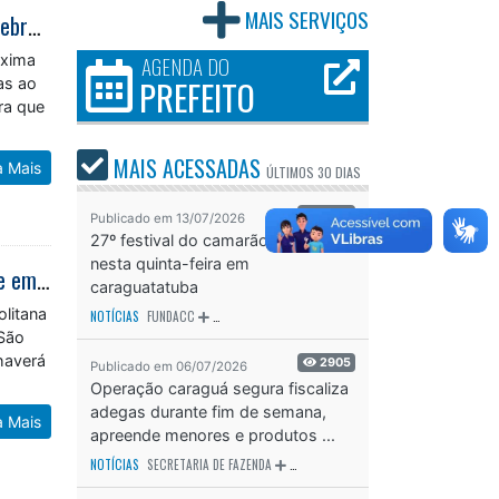
Caraguatatuba é primeira cidade do Estado a receber maratona digital do Sebrae/SP para superar a crise
MAIS SERVIÇOS
óxima
AGENDA DO
as ao
PREFEITO
ra que
a Mais
MAIS ACESSADAS
ÚLTIMOS
30 DIAS
3558
Publicado em 13/07/2026
27º festival do camarão começa
Servidores da Prefeitura de Caraguatatuba participam de reunião do Sebrae em São José dos Campos
nesta quinta-feira em
caraguatatuba
litana
NOTÍCIAS
FUNDACC
ODS - OBJETIVO DE DESENVOLVIMENTO SUSTENTÁVEL
OD
 São
haverá
2905
Publicado em 06/07/2026
Operação caraguá segura fiscaliza
a Mais
adegas durante fim de semana,
apreende menores e produtos ...
NOTÍCIAS
SECRETARIA DE FAZENDA
SECRETARIA DE SAÚDE
SECRETARIA D