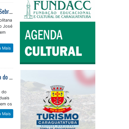
Servidores da Prefeitura de Caraguatatuba participam de reunião anual do Sebrae em São José dos Campos
litana
ão José
 em
a Mais
Inscrições para cursos de confeiteiro, panificação, salgadeiro e chocolateiro do Sebrae e Prefeitura terminam dia 17
o
o do
duais
vem os
a Mais