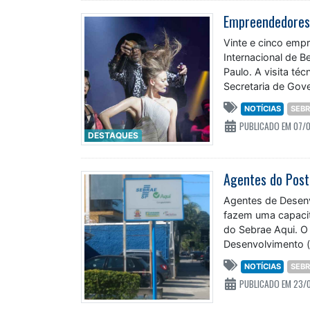
Vinte e cinco empr
Internacional de B
Paulo. A visita té
Secretaria de Gov
NOTÍCIAS
SEB
PUBLICADO EM 07/
DESTAQUES
Agentes de Desenv
fazem uma capacit
do Sebrae Aqui. O 
Desenvolvimento (
no
NOTÍCIAS
SEB
PUBLICADO EM 23/