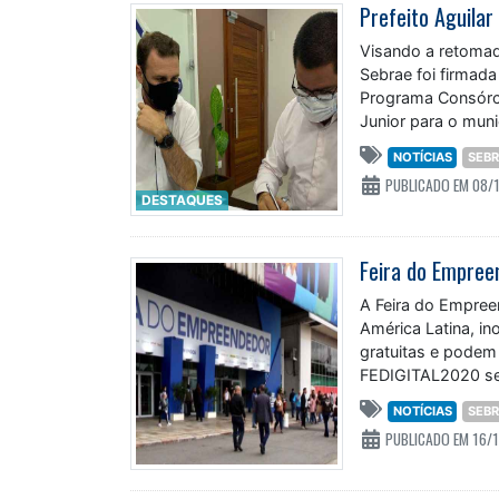
Visando a retomad
Sebrae foi firmada
Programa Consórci
Junior para o muni
NOTÍCIAS
SEB
PUBLICADO EM 08/
DESTAQUES
Feira do Empree
A Feira do Empre
América Latina, i
gratuitas e podem
FEDIGITAL2020 ser
NOTÍCIAS
SEB
PUBLICADO EM 16/