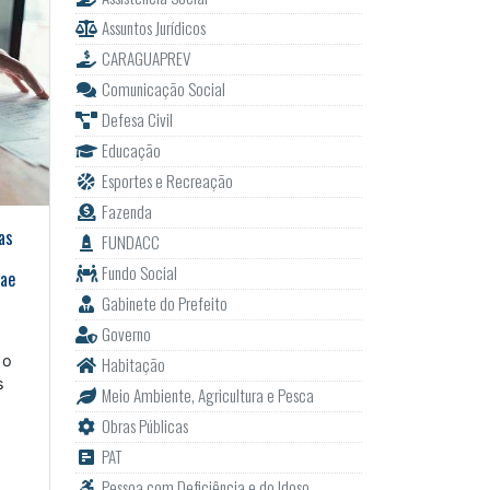
Assuntos Jurídicos
CARAGUAPREV
Comunicação Social
Defesa Civil
Educação
Esportes e Recreação
Fazenda
as
FUNDACC
Fundo Social
rae
Gabinete do Prefeito
Governo
 o
Habitação
s
Meio Ambiente, Agricultura e Pesca
Obras Públicas
PAT
Pessoa com Deficiência e do Idoso