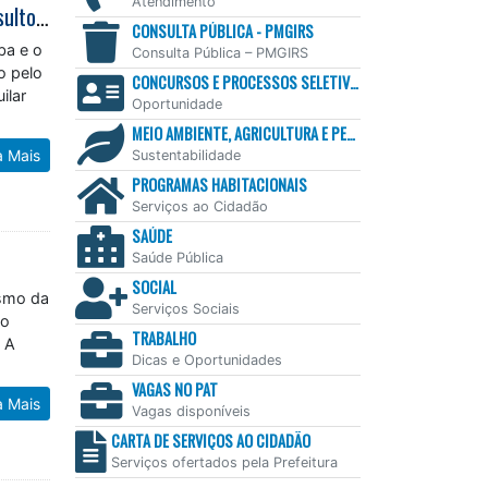
Prefeito Aguilar Junior firma parceria com Sebrae que vai disponibilizar consultorias para empreendedores
Atendimento
CONSULTA PÚBLICA - PMGIRS
ba e o
Consulta Pública – PMGIRS
o pelo
CONCURSOS E PROCESSOS SELETIVOS
ilar
Oportunidade
MEIO AMBIENTE, AGRICULTURA E PESCA
a Mais
Sustentabilidade
PROGRAMAS HABITACIONAIS
Serviços ao Cidadão
SAÚDE
Saúde Pública
SOCIAL
ismo da
Serviços Sociais
ão
. A
TRABALHO
Dicas e Oportunidades
VAGAS NO PAT
a Mais
Vagas disponíveis
CARTA DE SERVIÇOS AO CIDADÃO
Serviços ofertados pela Prefeitura