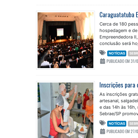
Cerca de 180 pess
hospedagem e de b
Empreendedora II, 
conclusão será ho
Caraguatatuba
NOTÍCIAS
SEB
PUBLICADO EM 31/
As inscrições grat
artesanal, salgade
e das 14h às 16h, 
Sebrae/SP promo
NOTÍCIAS
SEB
PUBLICADO EM 27/