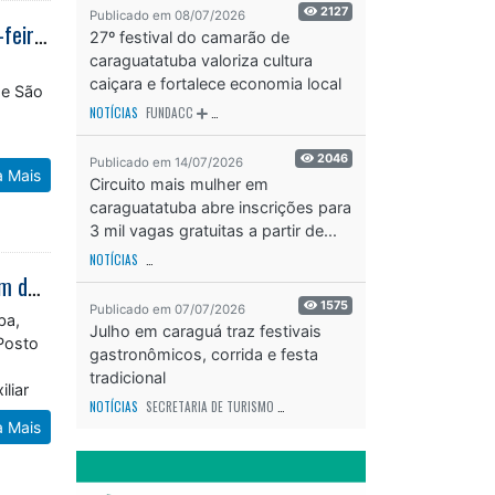
2127
Empreendedores de Caraguatatuba visitam Beauty Fair na próxima segunda-feira (9)
Publicado em 08/07/2026
27º festival do camarão de
caraguatatuba valoriza cultura
de São
caiçara e fortalece economia local
NOTÍCIAS
FUNDACC
ODS - OBJETIVO DE DESENVOLVIMENTO SUSTENTÁVEL
OD
2046
Publicado em 14/07/2026
a Mais
Circuito mais mulher em
caraguatatuba abre inscrições para
3 mil vagas gratuitas a partir de...
NOTÍCIAS
SECRETARIA DE ESPORTES E RECREAÇÃO
ODS - OBJETIVO DE DESEN
Agentes do Posto do Sebrae Aqui da Prefeitura de Caraguatatuba participam de treinamento nesta quinta-feira (24/01)
1575
ba,
Publicado em 07/07/2026
Julho em caraguá traz festivais
 Posto
gastronômicos, corrida e festa
tradicional
liar
NOTÍCIAS
SECRETARIA DE TURISMO
ODS - OBJETIVO DE DESENVOLVIMENTO SUS
a Mais