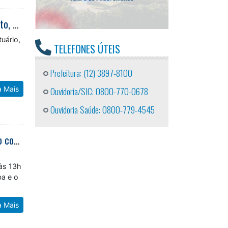
Caraguatatuba Empreendedora II capacita 180 pessoas dos ramos artesanato, alimentação, vestuário, hospedagem e beleza
uário,
TELEFONES ÚTEIS
Prefeitura: (12) 3897-8100
a Mais
Ouvidoria/SIC: 0800-770-0678
Ouvidoria Saúde: 0800-779-4545
Inscrições para cursos de confeiteiro, panificação, salgadeiro e chocolateiro continuam no Posto do Sebrae Aqui de Caraguatatuba
o
 às 13h
ba e o
a Mais