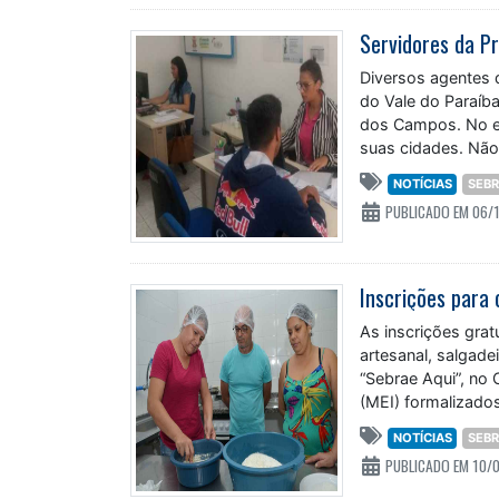
Diversos agentes 
do Vale do Paraíba
dos Campos. No en
suas cidades. Não
NOTÍCIAS
SEB
PUBLICADO EM 06/
As inscrições grat
artesanal, salgade
“Sebrae Aqui”, no
(MEI) formalizado
cursos nos
NOTÍCIAS
SEB
PUBLICADO EM 10/