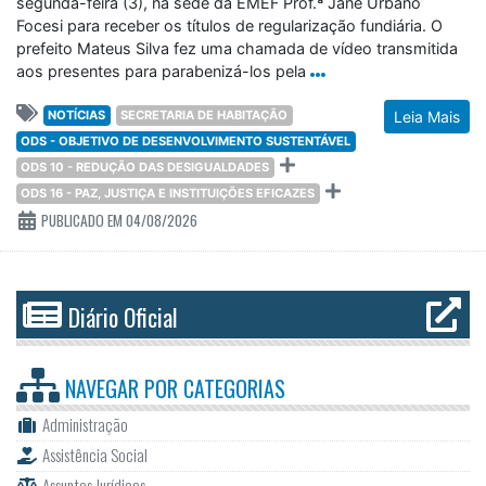
segunda-feira (3), na sede da EMEF Prof.ª Jane Urbano
Focesi para receber os títulos de regularização fundiária. O
prefeito Mateus Silva fez uma chamada de vídeo transmitida
aos presentes para parabenizá-los pela
NOTÍCIAS
SECRETARIA DE HABITAÇÃO
Leia Mais
ODS - OBJETIVO DE DESENVOLVIMENTO SUSTENTÁVEL
ODS 10 - REDUÇÃO DAS DESIGUALDADES
ODS 16 - PAZ, JUSTIÇA E INSTITUIÇÕES EFICAZES
PUBLICADO EM 04/08/2026
Diário Oficial
NAVEGAR POR
CATEGORIAS
Administração
Assistência Social
Assuntos Jurídicos