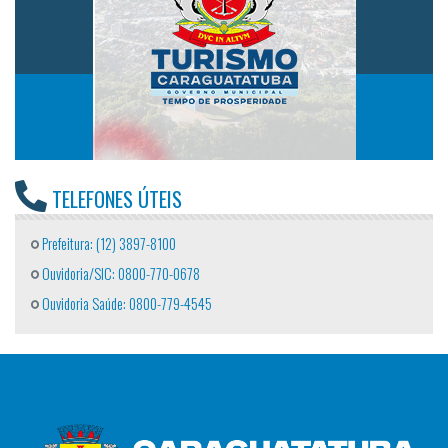
TELEFONES ÚTEIS
Prefeitura: (12) 3897-8100
Ouvidoria/SIC: 0800-770-0678
Ouvidoria Saúde: 0800-779-4545