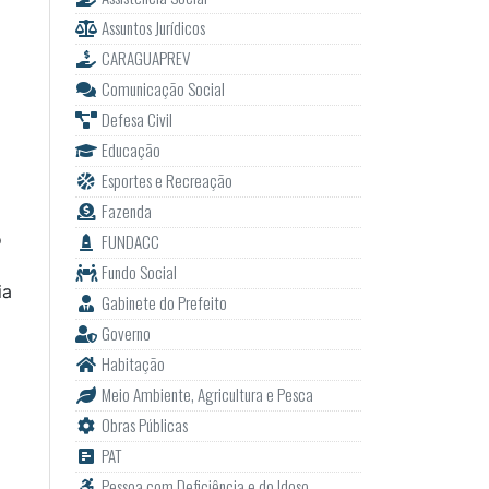
Assuntos Jurídicos
CARAGUAPREV
Comunicação Social
Defesa Civil
Educação
Esportes e Recreação
Fazenda
o
FUNDACC
Fundo Social
ia
Gabinete do Prefeito
Governo
Habitação
Meio Ambiente, Agricultura e Pesca
Obras Públicas
PAT
Pessoa com Deficiência e do Idoso