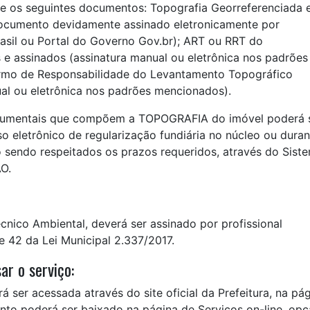
e os seguintes documentos: Topografia Georreferenciada
documento devidamente assinado eletronicamente por
Brasil ou Portal do Governo Gov.br); ART ou RRT do
e assinados (assinatura manual ou eletrônica nos padrões
ermo de Responsabilidade do Levantamento Topográfico
al ou eletrônica nos padrões mencionados).
cumentais que compõem a TOPOGRAFIA do imóvel poderá 
 eletrônico de regularização fundiária no núcleo ou duran
sendo respeitados os prazos requeridos, através do Sist
O.
nico Ambiental, deverá ser assinado por profissional
 e 42 da Lei Municipal 2.337/2017.
ar o serviço:
 ser acessada através do site oficial da Prefeitura, na pá
nto poderá ser baixado na página de Serviços on-line, op