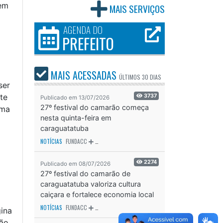
 em
MAIS SERVIÇOS
AGENDA DO
PREFEITO
MAIS ACESSADAS
ÚLTIMOS
30 DIAS
ser
te
3737
Publicado em 13/07/2026
27º festival do camarão começa
ema
nesta quinta-feira em
caraguatatuba
NOTÍCIAS
FUNDACC
ODS - OBJETIVO DE DESENVOLVIMENTO SUSTENTÁVEL
OD
2274
Publicado em 08/07/2026
27º festival do camarão de
caraguatatuba valoriza cultura
caiçara e fortalece economia local
NOTÍCIAS
FUNDACC
ODS - OBJETIVO DE DESENVOLVIMENTO SUSTENTÁVEL
OD
gina
ção