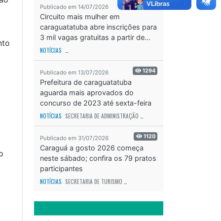
2214
Publicado em 14/07/2026
Circuito mais mulher em
caraguatatuba abre inscrições para
3 mil vagas gratuitas a partir de...
nto
NOTÍCIAS
SECRETARIA DE ESPORTES E RECREAÇÃO
ODS - OBJETIVO DE DESEN
1294
Publicado em 13/07/2026
Prefeitura de caraguatatuba
aguarda mais aprovados do
concurso de 2023 até sexta-feira
(17)
NOTÍCIAS
SECRETARIA DE ADMINISTRAÇÃO
ODS - OBJETIVO DE DESENVOLVIME
1120
Publicado em 31/07/2026
Caraguá a gosto 2026 começa
o
neste sábado; confira os 79 pratos
participantes
NOTÍCIAS
SECRETARIA DE TURISMO
ODS - OBJETIVO DE DESENVOLVIMENTO SUS