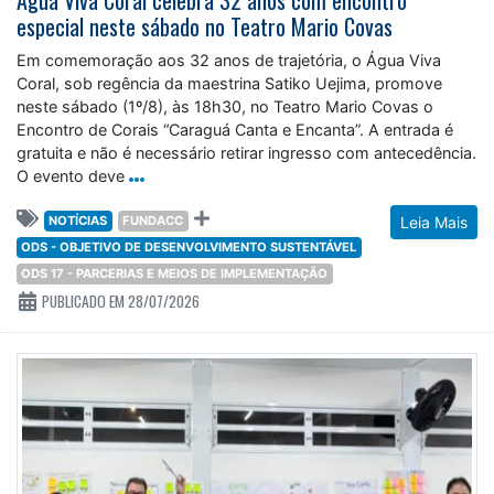
Água Viva Coral celebra 32 anos com encontro
especial neste sábado no Teatro Mario Covas
Em comemoração aos 32 anos de trajetória, o Água Viva
Coral, sob regência da maestrina Satiko Uejima, promove
neste sábado (1º/8), às 18h30, no Teatro Mario Covas o
Encontro de Corais “Caraguá Canta e Encanta”. A entrada é
gratuita e não é necessário retirar ingresso com antecedência.
O evento deve
NOTÍCIAS
FUNDACC
Leia Mais
ODS - OBJETIVO DE DESENVOLVIMENTO SUSTENTÁVEL
ODS 17 - PARCERIAS E MEIOS DE IMPLEMENTAÇÃO
PUBLICADO EM 28/07/2026