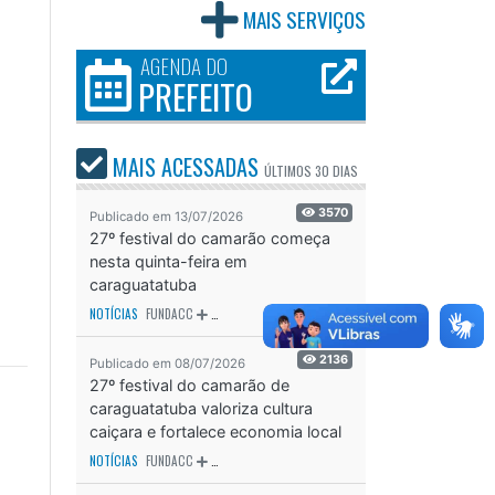
MAIS SERVIÇOS
AGENDA DO
PREFEITO
MAIS ACESSADAS
ÚLTIMOS
30 DIAS
3570
Publicado em 13/07/2026
27º festival do camarão começa
nesta quinta-feira em
caraguatatuba
NOTÍCIAS
FUNDACC
ODS - OBJETIVO DE DESENVOLVIMENTO SUSTENTÁVEL
OD
2136
Publicado em 08/07/2026
27º festival do camarão de
caraguatatuba valoriza cultura
caiçara e fortalece economia local
NOTÍCIAS
FUNDACC
ODS - OBJETIVO DE DESENVOLVIMENTO SUSTENTÁVEL
OD