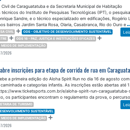
Civil de Caraguatatuba e da Secretaria Municipal de Habitação
écnicos do Instituto de Pesquisas Tecnológicas (IPT), o pesquis
rique Sandre, e o técnico especializado em edificações, Rogério 
aos bairros Jardim Santa Rosa, Olaria, Casabranca, Rio do Ouro e
SA CIVIL
ODS - OBJETIVO DE DESENVOLVIMENTO SUSTENTÁVEL
Lei
STRE
ODS 16 - PAZ, JUSTIÇA E INSTITUIÇÕES EFICAZES
 E MEIOS DE IMPLEMENTAÇÃO
07/2026
 abre inscrições para etapa de corrida de rua em Caraguat
ebe a primeira edição do Aloha Spirit Run no dia 16 de agosto com
 caminhada e categorias infantis. As inscrições estão abertas até 
https://www.ticketsports.com.br/e/aloha-spirit-run-caraguatatuba-
o, os participantes encontram o regulamento da prova, o percurso
 inscrições,
ETARIA DE TURISMO
Lei
 DESENVOLVIMENTO SUSTENTÁVEL
 E MEIOS DE IMPLEMENTAÇÃO
07/2026