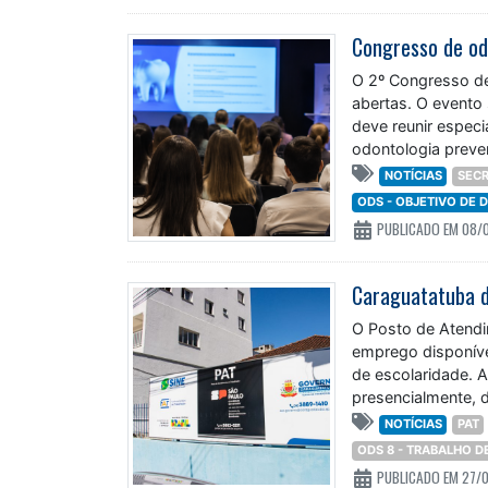
O 2º Congresso de
abertas. O evento 
deve reunir especia
odontologia preve
NOTÍCIAS
SECR
ODS - OBJETIVO DE
PUBLICADO EM 08/
Caraguatatuba d
O Posto de Atendi
emprego disponívei
de escolaridade. A
presencialmente, 
NOTÍCIAS
PAT
ODS 8 - TRABALHO 
PUBLICADO EM 27/