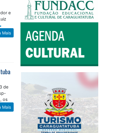
ador e
Luiz
a Mais
atuba
13 de
sp-
, os
a Mais