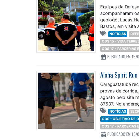
Equipes da Defesa 
acompanharam os t
geólogo, Lucas Hen
Bastos, em visita 
NOTÍCIAS
DEFE
ODS 15 - VIDA TERRE
ODS 17 - PARCERIAS
PUBLICADO EM 15/
Aloha Spirit Run
Caraguatatuba rec
provas de corrida,
agosto pelo site 
87537. No endereç
lotes e valores das
NOTÍCIAS
SECR
ODS - OBJETIVO DE
ODS 17 - PARCERIAS
PUBLICADO EM 13/