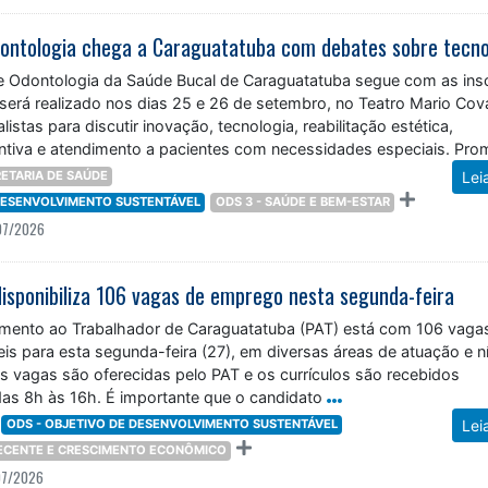
 Odontologia da Saúde Bucal de Caraguatatuba segue com as ins
será realizado nos dias 25 e 26 de setembro, no Teatro Mario Cov
listas para discutir inovação, tecnologia, reabilitação estética,
ntiva e atendimento a pacientes com necessidades especiais. Pr
ETARIA DE SAÚDE
Lei
 DESENVOLVIMENTO SUSTENTÁVEL
ODS 3 - SAÚDE E BEM-ESTAR
07/2026
isponibiliza 106 vagas de emprego nesta segunda-feira
mento ao Trabalhador de Caraguatatuba (PAT) está com 106 vaga
s para esta segunda-feira (27), em diversas áreas de atuação e n
s vagas são oferecidas pelo PAT e os currículos são recebidos
das 8h às 16h. É importante que o candidato
ODS - OBJETIVO DE DESENVOLVIMENTO SUSTENTÁVEL
Lei
DECENTE E CRESCIMENTO ECONÔMICO
07/2026