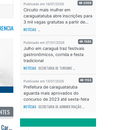
2059
Publicado em 14/07/2026
Circuito mais mulher em
caraguatatuba abre inscrições para
3 mil vagas gratuitas a partir de...
RENCIA
NOTÍCIAS
SECRETARIA DE ESPORTES E RECREAÇÃO
ODS - OBJETIVO DE DESEN
1585
Publicado em 07/07/2026
Julho em caraguá traz festivais
gastronômicos, corrida e festa
tradicional
NOTÍCIAS
SECRETARIA DE TURISMO
ODS - OBJETIVO DE DESENVOLVIMENTO SUS
1153
Publicado em 13/07/2026
Prefeitura de caraguatatuba
aguarda mais aprovados do
concurso de 2023 até sexta-feira
(17)
NOTÍCIAS
SECRETARIA DE ADMINISTRAÇÃO
ODS - OBJETIVO DE DESENVOLVIME
NTES
Instituto de Pesquisas Técnicas realiza levantamento das áreas de risco em Caraguatatuba