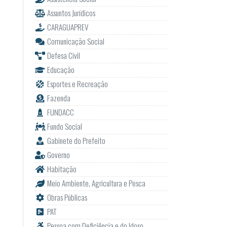
Assuntos Jurídicos
CARAGUAPREV
Comunicação Social
Defesa Civil
Educação
Esportes e Recreação
Fazenda
FUNDACC
Fundo Social
Gabinete do Prefeito
Governo
Habitação
Meio Ambiente, Agricultura e Pesca
Obras Públicas
PAT
Pessoa com Deficiência e do Idoso