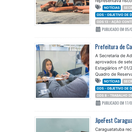
representava risc
NOTÍCIAS
SECR
ODS - OBJETIVO DE
ODS 13 - AÇÃO CON
PUBLICADO EM 05/
A Secretaria de A
aprovados de sete
Estagiários nº 01
Quadro de Reserva
NOTÍCIAS
SECR
ODS - OBJETIVO DE
ODS 8 - TRABALHO 
PUBLICADO EM 17/
Caraguatatuba rec