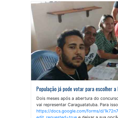
População já pode votar para escolher 
Dois meses após a abertura do concurso,
vai representar Caraguatatuba. Para isso
https://docs.google.com/forms/d/1k7
edit_requested=true
e deixar a sua opçã