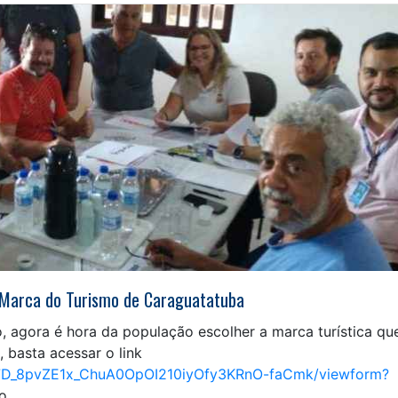
a Marca do Turismo de Caraguatatuba
 agora é hora da população escolher a marca turística qu
, basta acessar o link
2n7D_8pvZE1x_ChuA0OpOI210iyOfy3KRnO-faCmk/viewform?
o.