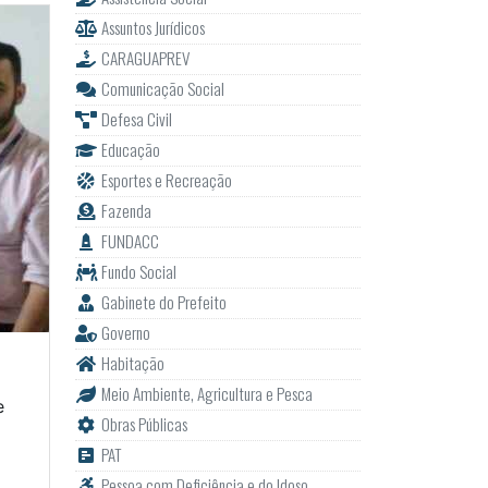
Assuntos Jurídicos
CARAGUAPREV
Comunicação Social
Defesa Civil
Educação
Esportes e Recreação
Fazenda
FUNDACC
Fundo Social
Gabinete do Prefeito
Governo
Habitação
Meio Ambiente, Agricultura e Pesca
e
Obras Públicas
PAT
Pessoa com Deficiência e do Idoso