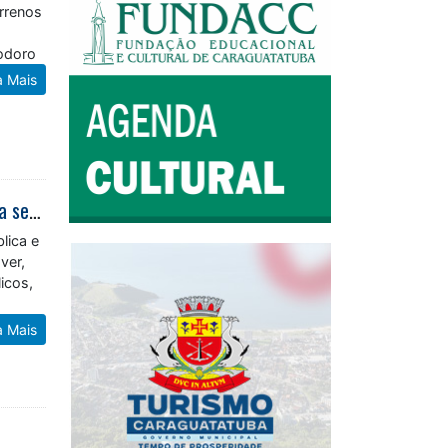
rrenos
a
eodoro
a Mais
Caraguatatuba aborda violência contra a mulher e leva conscientização para servidores municipais
lica e
ver,
icos,
a Mais