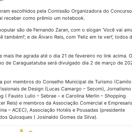
 foram escolhidos pela Comissão Organizadora do Concurso
vai receber como prêmio um notebook.
opular são de Fernando Zaran, com o slogan ‘Você vai amar
 também!’; e de Álvaro Reis, com ‘Feliz em te ver!’, todos 
mais lhe agrada até o dia 21 de fevereiro no link acima. 
mo de Caraguatatuba será divulgado dia 2 de março de 20
da por membros do Conselho Municipal de Turismo (Camilo
fissionais de Design (Lucas Camargo – Secom), Jornalismo
g ( Fausto Lulio – Sebrae – e Carolina Merlin – Shopping
ter Reis) e membros da Associação Comercial e Empresaria
lina – ACEC), Associação Hotéis e Pousadas (presidente
dos Quiosques ( Josinaldo Gomes da Silva).