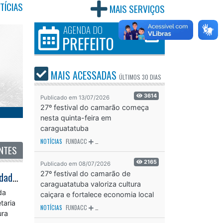
TÍCIAS
MAIS SERVIÇOS
AGENDA DO
PREFEITO
MAIS ACESSADAS
ÚLTIMOS
30 DIAS
3614
Publicado em 13/07/2026
27º festival do camarão começa
nesta quinta-feira em
caraguatatuba
NOTÍCIAS
FUNDACC
ODS - OBJETIVO DE DESENVOLVIMENTO SUSTENTÁVEL
OD
NTES
2165
Publicado em 08/07/2026
27º festival do camarão de
Prefeitura remove barreira de contenção marítima abandonada nas proximidades da Praia da Cocanha em Caraguatatuba
caraguatatuba valoriza cultura
da
caiçara e fortalece economia local
taria
NOTÍCIAS
FUNDACC
ODS - OBJETIVO DE DESENVOLVIMENTO SUSTENTÁVEL
OD
ura