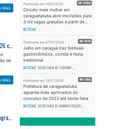
2096
Publicado em 14/07/2026
a Mais
Circuito mais mulher em
caraguatatuba abre inscrições para
3 mil vagas gratuitas a partir de...
NOTÍCIAS
SECRETARIA DE ESPORTES E RECREAÇÃO
ODS - OBJETIVO DE DESEN
1616
Publicado em 07/07/2026
Prefeitura de Caraguatatuba inicia convocações do processo seletivo de 2026 com 87 estagiários de sete cursos
Julho em caraguá traz festivais
gastronômicos, corrida e festa
os
tradicional
ção de
NOTÍCIAS
SECRETARIA DE TURISMO
ODS - OBJETIVO DE DESENVOLVIMENTO SUS
a Mais
1189
Publicado em 13/07/2026
Prefeitura de caraguatatuba
aguarda mais aprovados do
concurso de 2023 até sexta-feira
(17)
NOTÍCIAS
SECRETARIA DE ADMINISTRAÇÃO
ODS - OBJETIVO DE DESENVOLVIME
JipeFest Caraguatatuba 2026 terá competições, exposição de veículos e programação para toda a família