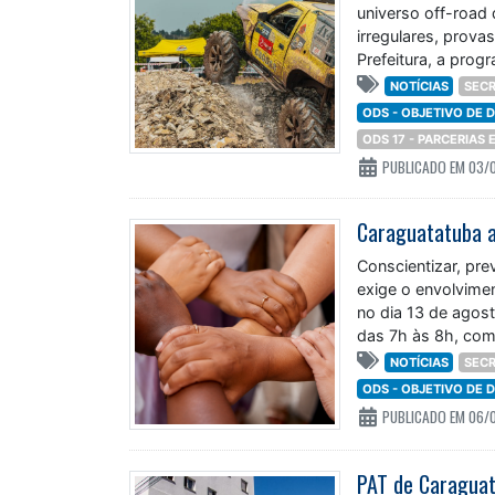
universo off-road
irregulares, prova
Prefeitura, a pro
NOTÍCIAS
SECR
ODS - OBJETIVO DE
ODS 17 - PARCERIAS
PUBLICADO EM 03/
Conscientizar, pre
exige o envolvime
no dia 13 de agost
das 7h às 8h, com
NOTÍCIAS
SECR
ODS - OBJETIVO DE
PUBLICADO EM 06/
PAT de Caraguat