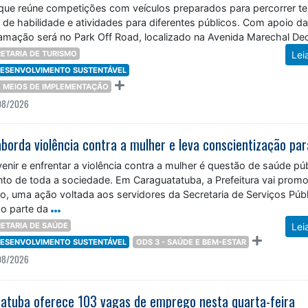
 que reúne competições com veículos preparados para percorrer te
s de habilidade e atividades para diferentes públicos. Com apoio d
gramação será no Park Off Road, localizado na Avenida Marechal D
ETARIA DE TURISMO
Lei
 DESENVOLVIMENTO SUSTENTÁVEL
 E MEIOS DE IMPLEMENTAÇÃO
08/2026
venir e enfrentar a violência contra a mulher é questão de saúde púb
nto de toda a sociedade. Em Caraguatatuba, a Prefeitura vai promo
o, uma ação voltada aos servidores da Secretaria de Serviços Públ
o parte da
ETARIA DE SAÚDE
Lei
 DESENVOLVIMENTO SUSTENTÁVEL
ODS 3 - SAÚDE E BEM-ESTAR
08/2026
atuba oferece 103 vagas de emprego nesta quarta-feira