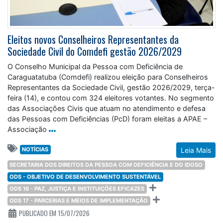
Eleitos novos Conselheiros Representantes da
Sociedade Civil do Comdefi gestão 2026/2029
O Conselho Municipal da Pessoa com Deficiência de
Caraguatatuba (Comdefi) realizou eleição para Conselheiros
Representantes da Sociedade Civil, gestão 2026/2029, terça-
feira (14), e contou com 324 eleitores votantes. No segmento
das Associações Civis que atuam no atendimento e defesa
das Pessoas com Deficiências (PcD) foram eleitas a APAE –
Associação
NOTÍCIAS
Leia Mais
SECRETARIA DOS DIREITOS DA PESSOA COM DEFICIÊNCIA E DO IDOSO
ODS - OBJETIVO DE DESENVOLVIMENTO SUSTENTÁVEL
ODS 16 - PAZ, JUSTIÇA E INSTITUIÇÕES EFICAZES
ODS 17 - PARCERIAS E MEIOS DE IMPLEMENTAÇÃO
PUBLICADO EM 15/07/2026