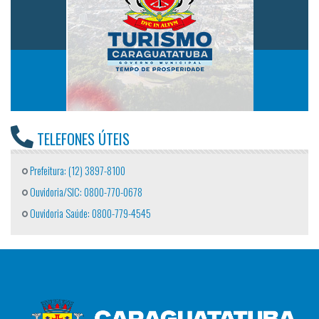
TELEFONES ÚTEIS
Prefeitura: (12) 3897-8100
Ouvidoria/SIC: 0800-770-0678
Ouvidoria Saúde: 0800-779-4545