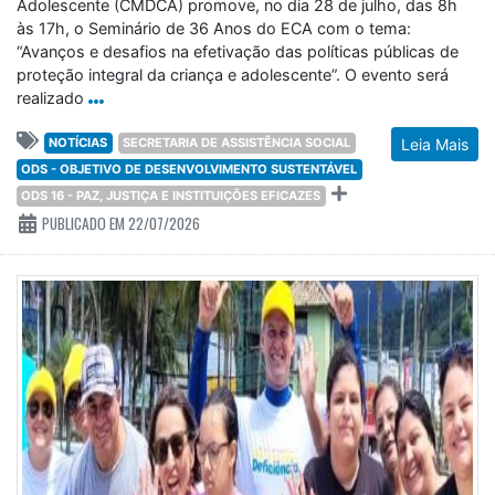
Adolescente (CMDCA) promove, no dia 28 de julho, das 8h
às 17h, o Seminário de 36 Anos do ECA com o tema:
“Avanços e desafios na efetivação das políticas públicas de
proteção integral da criança e adolescente”. O evento será
realizado
NOTÍCIAS
SECRETARIA DE ASSISTÊNCIA SOCIAL
Leia Mais
ODS - OBJETIVO DE DESENVOLVIMENTO SUSTENTÁVEL
ODS 16 - PAZ, JUSTIÇA E INSTITUIÇÕES EFICAZES
PUBLICADO EM 22/07/2026