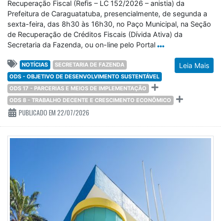
Recuperação Fiscal (Refis – LC 152/2026 – anistia) da
Prefeitura de Caraguatatuba, presencialmente, de segunda a
sexta-feira, das 8h30 às 16h30, no Paço Municipal, na Seção
de Recuperação de Créditos Fiscais (Dívida Ativa) da
Secretaria da Fazenda, ou on-line pelo Portal
NOTÍCIAS
SECRETARIA DE FAZENDA
Leia Mais
ODS - OBJETIVO DE DESENVOLVIMENTO SUSTENTÁVEL
ODS 17 - PARCERIAS E MEIOS DE IMPLEMENTAÇÃO
ODS 8 - TRABALHO DECENTE E CRESCIMENTO ECONÔMICO
PUBLICADO EM 22/07/2026