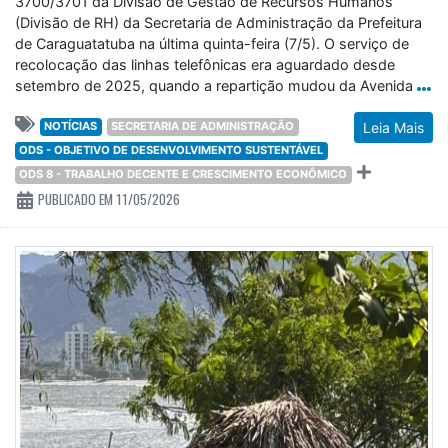
3700/3701 da Divisão de Gestão de Recursos Humanos
(Divisão de RH) da Secretaria de Administração da Prefeitura
de Caraguatatuba na última quinta-feira (7/5). O serviço de
recolocação das linhas telefônicas era aguardado desde
setembro de 2025, quando a repartição mudou da Avenida
NOTÍCIAS
SECRETARIA DE ADMINISTRAÇÃO
Leia Mais
ODS - OBJETIVO DE DESENVOLVIMENTO SUSTENTÁVEL
ODS 8 - TRABALHO DECENTE E CRESCIMENTO ECONÔMICO
PUBLICADO EM 11/05/2026