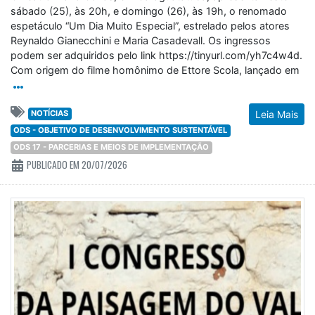
sábado (25), às 20h, e domingo (26), às 19h, o renomado
espetáculo “Um Dia Muito Especial”, estrelado pelos atores
Reynaldo Gianecchini e Maria Casadevall. Os ingressos
podem ser adquiridos pelo link https://tinyurl.com/yh7c4w4d.
Com origem do filme homônimo de Ettore Scola, lançado em
NOTÍCIAS
Leia Mais
ODS - OBJETIVO DE DESENVOLVIMENTO SUSTENTÁVEL
ODS 17 - PARCERIAS E MEIOS DE IMPLEMENTAÇÃO
PUBLICADO EM 20/07/2026