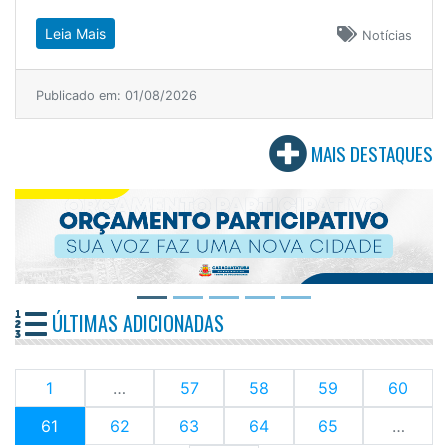
Leia Mais
Notícias
Publicado em: 01/08/2026
MAIS DESTAQUES
ÚLTIMAS ADICIONADAS
1
…
57
58
59
60
(current)
61
62
63
64
65
…