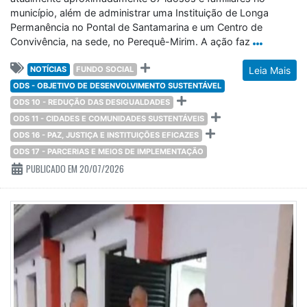
município, além de administrar uma Instituição de Longa
Permanência no Pontal de Santamarina e um Centro de
Convivência, na sede, no Perequê-Mirim. A ação faz
NOTÍCIAS
FUNDO SOCIAL
Leia Mais
ODS - OBJETIVO DE DESENVOLVIMENTO SUSTENTÁVEL
ODS 10 - REDUÇÃO DAS DESIGUALDADES
ODS 11 - CIDADES E COMUNIDADES SUSTENTÁVEIS
ODS 16 - PAZ, JUSTIÇA E INSTITUIÇÕES EFICAZES
ODS 17 - PARCERIAS E MEIOS DE IMPLEMENTAÇÃO
PUBLICADO EM 20/07/2026