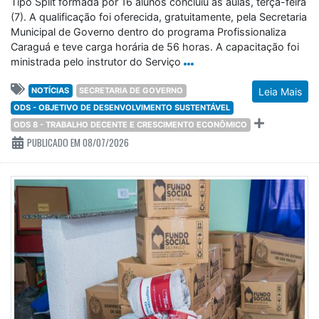
Tipo Split formada por 16 alunos concluiu as aulas, terça-feira
(7). A qualificação foi oferecida, gratuitamente, pela Secretaria
Municipal de Governo dentro do programa Profissionaliza
Caraguá e teve carga horária de 56 horas. A capacitação foi
ministrada pelo instrutor do Serviço
NOTÍCIAS
SECRETARIA DE GOVERNO
Leia Mais
ODS - OBJETIVO DE DESENVOLVIMENTO SUSTENTÁVEL
ODS 8 - TRABALHO DECENTE E CRESCIMENTO ECONÔMICO
PUBLICADO EM 08/07/2026