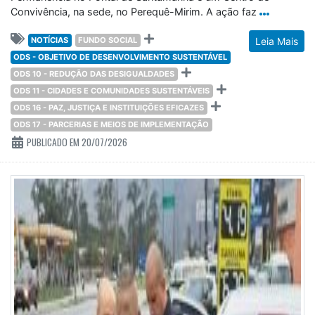
Convivência, na sede, no Perequê-Mirim. A ação faz
NOTÍCIAS
FUNDO SOCIAL
Leia Mais
ODS - OBJETIVO DE DESENVOLVIMENTO SUSTENTÁVEL
ODS 10 - REDUÇÃO DAS DESIGUALDADES
ODS 11 - CIDADES E COMUNIDADES SUSTENTÁVEIS
ODS 16 - PAZ, JUSTIÇA E INSTITUIÇÕES EFICAZES
ODS 17 - PARCERIAS E MEIOS DE IMPLEMENTAÇÃO
PUBLICADO EM 20/07/2026