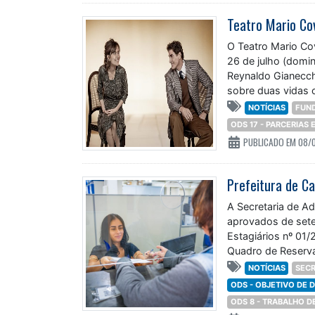
O Teatro Mario Co
26 de julho (domin
Reynaldo Gianecch
sobre duas vidas 
NOTÍCIAS
FUN
ODS 17 - PARCERIAS
PUBLICADO EM 08/
A Secretaria de A
aprovados de sete
Estagiários nº 01
Quadro de Reserva
NOTÍCIAS
SECR
ODS - OBJETIVO DE
ODS 8 - TRABALHO 