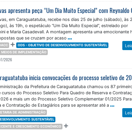
vas, em Caraguatatuba, recebe nos dias 25 de julho (sábado), às 
go), às 19h, o espetáculo “Um Dia Muito Especial”, estrelado por
ini e Maria Casadevall. A montagem apresenta uma emocionante h
opostas que se cruzam por acaso
DACC
ODS - OBJETIVO DE DESENVOLVIMENTO SUSTENTÁVEL
Lei
 E MEIOS DE IMPLEMENTAÇÃO
07/2026
dministração da Prefeitura de Caraguatatuba chamou os 87 primeir
 cursos do Processo Seletivo Para Quadro de Reserva e Contrata
/2026 e mais um do Processo Seletivo Complementar 01/2025 Para
 e Contratação de Estagiários para se apresentar até a
ETARIA DE ADMINISTRAÇÃO
Lei
 DESENVOLVIMENTO SUSTENTÁVEL
DECENTE E CRESCIMENTO ECONÔMICO