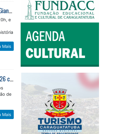
Teatro Mario Covas apresenta peça “Um Dia Muito Especial” com Reynaldo Gianecchini nos dias 25 e 26
20h, e
istória
a Mais
Prefeitura de Caraguatatuba inicia convocações do processo seletivo de 2026 com 87 estagiários de sete cursos
os
ção de
a Mais