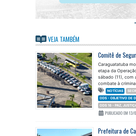
VEJA TAMBÉM
Caraguatatuba mob
etapa da Operação
sábado (11), com a
combate à criminal
NOTÍCIAS
SECR
ODS - OBJETIVO DE
ODS 16 - PAZ, JUSTI
PUBLICADO EM 13/