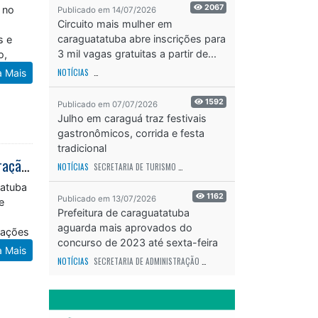
2067
 no
Publicado em 14/07/2026
Circuito mais mulher em
caraguatatuba abre inscrições para
s e
3 mil vagas gratuitas a partir de...
o,
a Mais
NOTÍCIAS
SECRETARIA DE ESPORTES E RECREAÇÃO
ODS - OBJETIVO DE DESEN
1592
Publicado em 07/07/2026
Julho em caraguá traz festivais
gastronômicos, corrida e festa
tradicional
Fiscalização ambiental realiza mais de 100 vistorias e emite 14 autos de infração em julho em Caraguatatuba
NOTÍCIAS
SECRETARIA DE TURISMO
ODS - OBJETIVO DE DESENVOLVIMENTO SUS
tatuba
1162
Publicado em 13/07/2026
e
Prefeitura de caraguatatuba
aguarda mais aprovados do
rações
concurso de 2023 até sexta-feira
a Mais
(17)
NOTÍCIAS
SECRETARIA DE ADMINISTRAÇÃO
ODS - OBJETIVO DE DESENVOLVIME