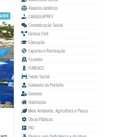
Assuntos Jurídicos
CARAGUAPREV
QUES
Comunicação Social
Defesa Civil
Educação
Esportes e Recreação
Fazenda
FUNDACC
Fundo Social
Gabinete do Prefeito
Governo
Habitação
Meio Ambiente, Agricultura e Pesca
Obras Públicas
PAT
Pessoa com Deficiência e do Idoso
oram