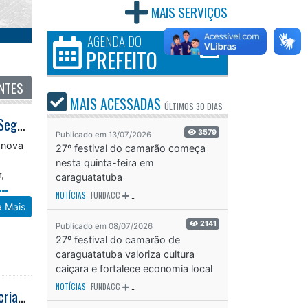
MAIS SERVIÇOS
AGENDA DO
PREFEITO
NTES
MAIS ACESSADAS
ÚLTIMOS
30 DIAS
Comitê de Segurança se reúne para mais uma etapa da Operação Caraguá Segura
3579
Publicado em 13/07/2026
 nova
27º festival do camarão começa
nesta quinta-feira em
,
caraguatatuba
NOTÍCIAS
FUNDACC
ODS - OBJETIVO DE DESENVOLVIMENTO SUSTENTÁVEL
OD
a Mais
2141
Publicado em 08/07/2026
27º festival do camarão de
caraguatatuba valoriza cultura
caiçara e fortalece economia local
NOTÍCIAS
FUNDACC
ODS - OBJETIVO DE DESENVOLVIMENTO SUSTENTÁVEL
OD
Prefeitura de Caraguatatuba realiza projeto Colônia de Férias Inverno para crianças e adolescentes do Residencial Getuba