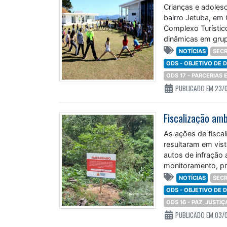
Crianças e adoles
bairro Jetuba, em 
Complexo Turístic
dinâmicas em grupo
desde o ano
NOTÍCIAS
SECR
ODS - OBJETIVO DE
ODS 17 - PARCERIAS
PUBLICADO EM 23/
As ações de fisca
resultaram em vist
autos de infração 
monitoramento, pr
são desenvolvidas
NOTÍCIAS
SECR
ODS - OBJETIVO DE
ODS 16 - PAZ, JUSTI
PUBLICADO EM 03/