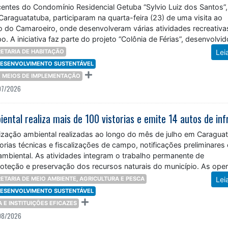
centes do Condomínio Residencial Getuba “Sylvio Luiz dos Santos”,
Caraguatatuba, participaram na quarta-feira (23) de uma visita ao
o do Camaroeiro, onde desenvolveram várias atividades recreativa
. A iniciativa faz parte do projeto “Colônia de Férias”, desenvolvid
ETARIA DE HABITAÇÃO
Lei
 DESENVOLVIMENTO SUSTENTÁVEL
 E MEIOS DE IMPLEMENTAÇÃO
07/2026
lização ambiental realizadas ao longo do mês de julho em Caragua
orias técnicas e fiscalizações de campo, notificações preliminares 
ambiental. As atividades integram o trabalho permanente de
oteção e preservação dos recursos naturais do município. As ope
 pela
ETARIA DE MEIO AMBIENTE, AGRICULTURA E PESCA
Lei
 DESENVOLVIMENTO SUSTENTÁVEL
ÇA E INSTITUIÇÕES EFICAZES
08/2026