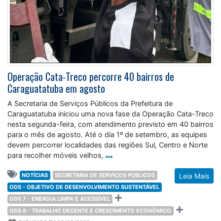
Operação Cata-Treco percorre 40 bairros de
Caraguatatuba em agosto
A Secretaria de Serviços Públicos da Prefeitura de
Caraguatatuba iniciou uma nova fase da Operação Cata-Treco
nesta segunda-feira, com atendimento previsto em 40 bairros
para o mês de agosto. Até o dia 1º de setembro, as equipes
devem percorrer localidades das regiões Sul, Centro e Norte
para recolher móveis velhos,
NOTÍCIAS
SECRETARIA DE SERVIÇOS PÚBLICOS
Leia Mais
ODS - OBJETIVO DE DESENVOLVIMENTO SUSTENTÁVEL
ODS 7 - ENERGIA LIMPA E ACESSÍVEL
ODS 8 - TRABALHO DECENTE E CRESCIMENTO ECONÔMICO