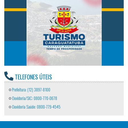
TELEFONES ÚTEIS
Prefeitura: (12) 3897-8100
Ouvidoria/SIC: 0800-770-0678
Ouvidoria Saúde: 0800-779-4545