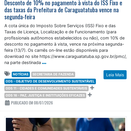
Desconto de 10% no pagamento à vista do ISS Fixo e
das taxas da Prefeitura de Caraguatatuba vence na
segunda-feira
A cota única do Imposto Sobre Serviços (ISS) Fixo e das
Taxas de Licença, Localização e de Funcionamento (para
profissionais autônomos estabelecidos ou não), com 10% de
desconto no pagamento à vista, vence na próxima segunda-
feira (13/7). Os carnês on-line estão disponíveis para
download no site https://www.caraguatatuba.sp.gov.br/pmc/,
na parte destinada
NOTÍCIAS
SECRETARIA DE FAZENDA
Leia Mais
ODS - OBJETIVO DE DESENVOLVIMENTO SUSTENTÁVEL
ODS 11 - CIDADES E COMUNIDADES SUSTENTÁVEIS
ODS 16 - PAZ, JUSTIÇA E INSTITUIÇÕES EFICAZES
PUBLICADO EM 08/07/2026