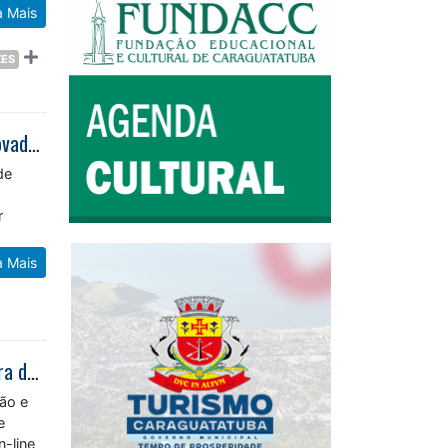
a Mais
ZES
Caraguatatuba recebe segunda edição da Catcher Car Run com formato inovador de corrida de rua
de
r
a Mais
Desconto de 10% no pagamento à vista do ISS Fixo e das taxas da Prefeitura de Caraguatatuba vence na segunda-feira
ção e
e
n-line