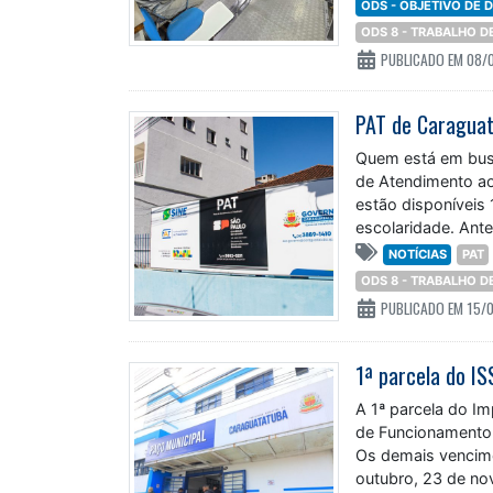
ODS - OBJETIVO DE
ODS 8 - TRABALHO 
PUBLICADO EM 08/
PAT de Caraguat
Quem está em bus
de Atendimento ao
estão disponíveis
escolaridade. Ant
NOTÍCIAS
PAT
ODS 8 - TRABALHO 
PUBLICADO EM 15/
A 1ª parcela do Im
de Funcionamento 
Os demais vencime
outubro, 23 de no