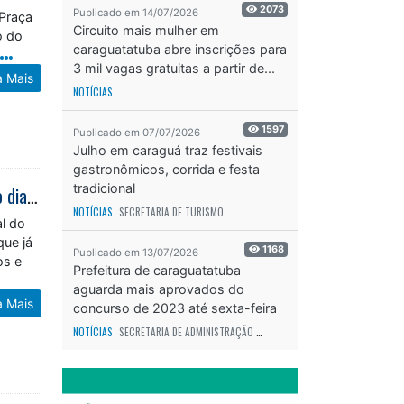
2073
Publicado em 14/07/2026
 Praça
Circuito mais mulher em
o do
caraguatatuba abre inscrições para
3 mil vagas gratuitas a partir de...
a Mais
NOTÍCIAS
SECRETARIA DE ESPORTES E RECREAÇÃO
ODS - OBJETIVO DE DESEN
1597
Publicado em 07/07/2026
Julho em caraguá traz festivais
gastronômicos, corrida e festa
tradicional
Edital de transporte universitário é publicado e recadastramento começa no dia 20 de julho em Caraguatatuba
NOTÍCIAS
SECRETARIA DE TURISMO
ODS - OBJETIVO DE DESENVOLVIMENTO SUS
al do
que já
1168
Publicado em 13/07/2026
os e
Prefeitura de caraguatatuba
aguarda mais aprovados do
a Mais
concurso de 2023 até sexta-feira
(17)
NOTÍCIAS
SECRETARIA DE ADMINISTRAÇÃO
ODS - OBJETIVO DE DESENVOLVIME