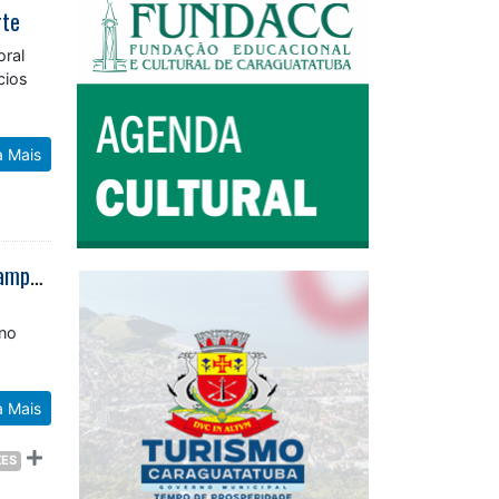
rte
oral
cios
a Mais
Fundo Social entrega cobertores ao Lar São Francisco de Assis dentro da Campanha do Agasalho 2026
 no
a Mais
ZES