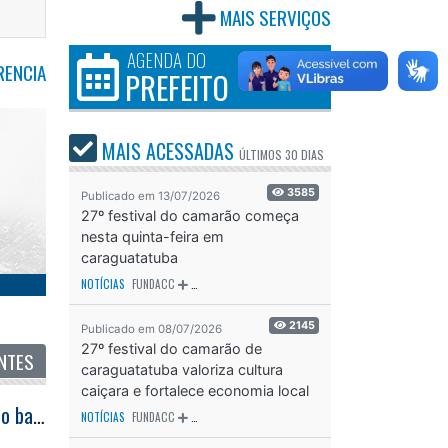
MAIS SERVIÇOS
AGENDA DO
RENCIA
PREFEITO
MAIS ACESSADAS
ÚLTIMOS
30 DIAS
3585
Publicado em 13/07/2026
27º festival do camarão começa
nesta quinta-feira em
caraguatatuba
NOTÍCIAS
FUNDACC
ODS - OBJETIVO DE DESENVOLVIMENTO SUSTENTÁVEL
OD
2145
Publicado em 08/07/2026
27º festival do camarão de
NTES
caraguatatuba valoriza cultura
caiçara e fortalece economia local
Agentes da GCM de Caraguatatuba prendem mulher por trafico de drogas no bairro Jardim Jaqueira
NOTÍCIAS
FUNDACC
ODS - OBJETIVO DE DESENVOLVIMENTO SUSTENTÁVEL
OD