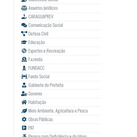
Assuntos Jurídicos
CARAGUAPREV
Comunicação Social
Defesa Civil
Educação
Esportes e Recreação
Fazenda
FUNDACC
Fundo Social
Gabinete do Prefeito
Governo
Habitação
Meio Ambiente, Agricultura e Pesca
Obras Públicas
PAT
Pessoa com Deficiência e do Idoso