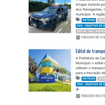
drogas durante pat
dos Navegantes, n
município. A regiã
NOTÍCIAS
SECR
ODS - OBJETIVO DE
ODS 16 - PAZ, JUSTI
PUBLICADO EM 14/
A Prefeitura de Ca
Município o edital
utilizam o transpo
para a inscrição d
NOTÍCIAS
SECR
ODS - OBJETIVO DE
PUBLICADO EM 07/