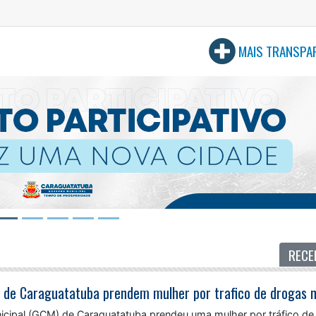
MAIS TRANSPA
RECE
nicipal (GCM) de Caraguatatuba prendeu uma mulher por tráfico de