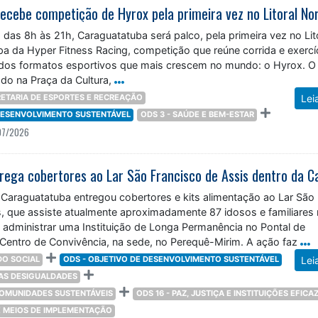
ecebe competição de Hyrox pela primeira vez no Litoral No
 das 8h às 21h, Caraguatatuba será palco, pela primeira vez no Lit
pa da Hyper Fitness Racing, competição que reúne corrida e exercí
dos formatos esportivos que mais crescem no mundo: o Hyrox. O
ado na Praça da Cultura,
ETARIA DE ESPORTES E RECREAÇÃO
Lei
 DESENVOLVIMENTO SUSTENTÁVEL
ODS 3 - SAÚDE E BEM-ESTAR
07/2026
 Caraguatatuba entregou cobertores e kits alimentação ao Lar São
s, que assiste atualmente aproximadamente 87 idosos e familiares
e administrar uma Instituição de Longa Permanência no Pontal de
Centro de Convivência, na sede, no Perequê-Mirim. A ação faz
O SOCIAL
ODS - OBJETIVO DE DESENVOLVIMENTO SUSTENTÁVEL
Lei
DAS DESIGUALDADES
 COMUNIDADES SUSTENTÁVEIS
ODS 16 - PAZ, JUSTIÇA E INSTITUIÇÕES EFICA
 E MEIOS DE IMPLEMENTAÇÃO