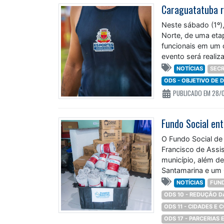
Caraguatatuba r
Neste sábado (1º),
Norte, de uma eta
funcionais em um 
evento será realiz
NOTÍCIAS
SECR
ODS - OBJETIVO DE
PUBLICADO EM 28/
O Fundo Social de
Francisco de Assi
município, além d
Santamarina e um 
NOTÍCIAS
FUND
ODS 10 - REDUÇÃO 
ODS 11 - CIDADES E
ODS 17 - PARCERIAS