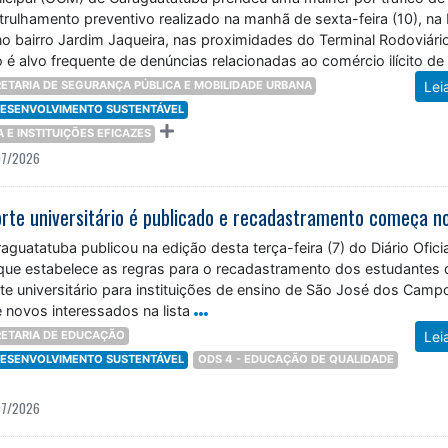
rulhamento preventivo realizado na manhã de sexta-feira (10), na
o bairro Jardim Jaqueira, nas proximidades do Terminal Rodoviári
o é alvo frequente de denúncias relacionadas ao comércio ilícito de
ETARIA DE SEGURANÇA PÚBLICA E MOBILIDADE URBANA
Lei
 DESENVOLVIMENTO SUSTENTÁVEL
ÇA E INSTITUIÇÕES EFICAZES
07/2026
raguatatuba publicou na edição desta terça-feira (7) do Diário Ofici
 que estabelece as regras para o recadastramento dos estudantes 
rte universitário para instituições de ensino de São José dos Camp
e novos interessados na lista
ETARIA DE EDUCAÇÃO
Lei
 DESENVOLVIMENTO SUSTENTÁVEL
ODS 4 - EDUCAÇÃO DE QUALIDADE
07/2026