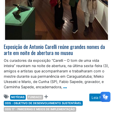
Exposição de Antonio Carelli reúne grandes nomes da
arte em noite de abertura no museu
Os curadores da exposição “Carelli – O tom de uma vida
inteira” reuniram na noite de abertura, na última sexta-feira (3),
amigos e artistas que acompanharam e trabalharam com o
mestre durante sua permanência em Caraguatatuba; Mieko
Ukeseki e Mario, de Cunha (SP), Fabio Sapede, gravador, e
Carminha Sapede, encadernadora,
NOTÍCIAS
FUNDACC
Leia Mais
ODS - OBJETIVO DE DESENVOLVIMENTO SUSTENTÁVEL
ODS 17 - PARCERIAS E MEIOS DE IMPLEMENTAÇÃO