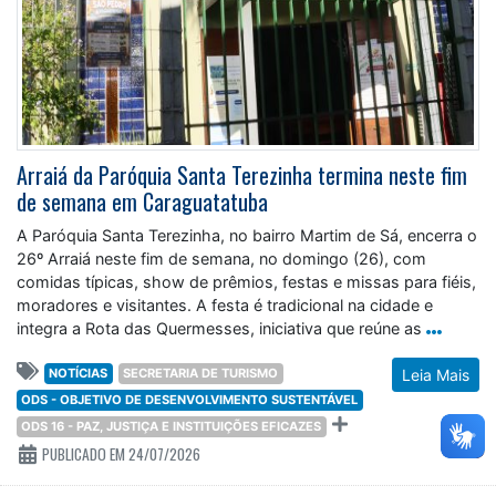
Arraiá da Paróquia Santa Terezinha termina neste fim
de semana em Caraguatatuba
A Paróquia Santa Terezinha, no bairro Martim de Sá, encerra o
26º Arraiá neste fim de semana, no domingo (26), com
comidas típicas, show de prêmios, festas e missas para fiéis,
moradores e visitantes. A festa é tradicional na cidade e
integra a Rota das Quermesses, iniciativa que reúne as
NOTÍCIAS
SECRETARIA DE TURISMO
Leia Mais
ODS - OBJETIVO DE DESENVOLVIMENTO SUSTENTÁVEL
ODS 16 - PAZ, JUSTIÇA E INSTITUIÇÕES EFICAZES
PUBLICADO EM 24/07/2026