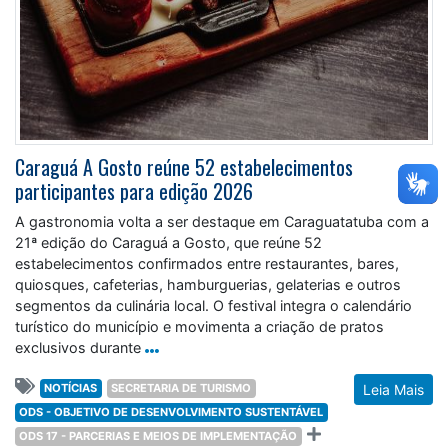
Caraguá A Gosto reúne 52 estabelecimentos
participantes para edição 2026
A gastronomia volta a ser destaque em Caraguatatuba com a
21ª edição do Caraguá a Gosto, que reúne 52
estabelecimentos confirmados entre restaurantes, bares,
quiosques, cafeterias, hamburguerias, gelaterias e outros
segmentos da culinária local. O festival integra o calendário
turístico do município e movimenta a criação de pratos
exclusivos durante
NOTÍCIAS
SECRETARIA DE TURISMO
Leia Mais
ODS - OBJETIVO DE DESENVOLVIMENTO SUSTENTÁVEL
ODS 17 - PARCERIAS E MEIOS DE IMPLEMENTAÇÃO