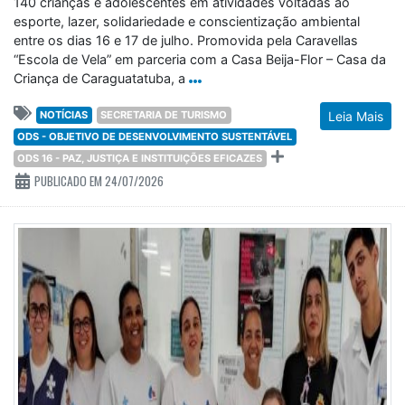
140 crianças e adolescentes em atividades voltadas ao
esporte, lazer, solidariedade e conscientização ambiental
entre os dias 16 e 17 de julho. Promovida pela Caravellas
“Escola de Vela” em parceria com a Casa Beija-Flor – Casa da
Criança de Caraguatatuba, a
NOTÍCIAS
SECRETARIA DE TURISMO
Leia Mais
ODS - OBJETIVO DE DESENVOLVIMENTO SUSTENTÁVEL
ODS 16 - PAZ, JUSTIÇA E INSTITUIÇÕES EFICAZES
PUBLICADO EM 24/07/2026