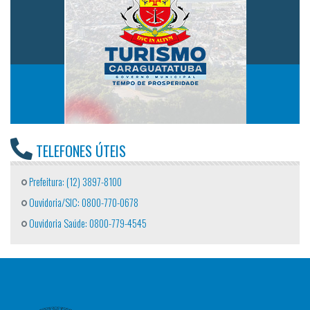
TELEFONES ÚTEIS
Prefeitura: (12) 3897-8100
Ouvidoria/SIC: 0800-770-0678
Ouvidoria Saúde: 0800-779-4545