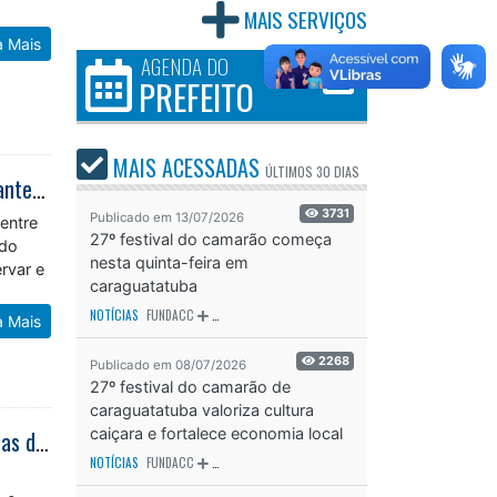
MAIS SERVIÇOS
a Mais
AGENDA DO
PREFEITO
MAIS ACESSADAS
ÚLTIMOS
30 DIAS
27º Festival do Camarão fortalece cultura caiçara e reúne milhares de visitantes em Caraguatatuba
3731
Publicado em 13/07/2026
entre
27º festival do camarão começa
ado
nesta quinta-feira em
rvar e
caraguatatuba
NOTÍCIAS
FUNDACC
ODS - OBJETIVO DE DESENVOLVIMENTO SUSTENTÁVEL
OD
a Mais
2268
Publicado em 08/07/2026
27º festival do camarão de
caraguatatuba valoriza cultura
caiçara e fortalece economia local
Caraguatatuba realiza campanha de Multivacinação para atualizar cadernetas durante mês de agosto
NOTÍCIAS
FUNDACC
ODS - OBJETIVO DE DESENVOLVIMENTO SUSTENTÁVEL
OD