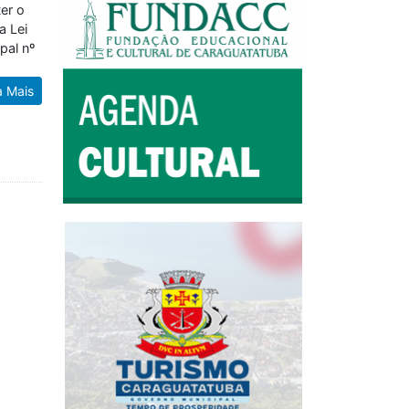
er o
a Lei
pal nº
a Mais