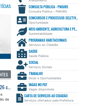
Atendimento
TÍCIAS
CONSULTA PÚBLICA - PMGIRS
Consulta Pública – PMGIRS
CONCURSOS E PROCESSOS SELETIVOS
Oportunidade
MEIO AMBIENTE, AGRICULTURA E PESCA
Sustentabilidade
PROGRAMAS HABITACIONAIS
Serviços ao Cidadão
SAÚDE
Saúde Pública
SOCIAL
Serviços Sociais
TRABALHO
NTES
Dicas e Oportunidades
VAGAS NO PAT
Prefeitura de Caraguatatuba inicia convocações do processo seletivo de 2026 com 87 estagiários de sete cursos
Vagas disponíveis
os
CARTA DE SERVIÇOS AO CIDADÃO
ção de
Serviços ofertados pela Prefeitura