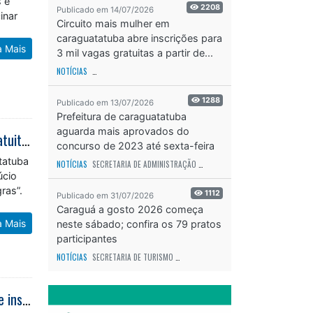
s e
2208
Publicado em 14/07/2026
inar
Circuito mais mulher em
caraguatatuba abre inscrições para
a Mais
3 mil vagas gratuitas a partir de...
NOTÍCIAS
SECRETARIA DE ESPORTES E RECREAÇÃO
ODS - OBJETIVO DE DESEN
1288
Publicado em 13/07/2026
Prefeitura de caraguatatuba
aguarda mais aprovados do
Inscrições abertas: Pontos MIS e Fundacc promovem oficina fotográfica gratuita na Videoteca Lúcio Braun
concurso de 2023 até sexta-feira
(17)
tatuba
NOTÍCIAS
SECRETARIA DE ADMINISTRAÇÃO
ODS - OBJETIVO DE DESENVOLVIME
úcio
ras”.
1112
Publicado em 31/07/2026
Caraguá a gosto 2026 começa
a Mais
neste sábado; confira os 79 pratos
participantes
NOTÍCIAS
SECRETARIA DE TURISMO
ODS - OBJETIVO DE DESENVOLVIMENTO SUS
Agentes Comunitários de Saúde de Caraguatatuba passam a ter adicional de insalubridade em cima salário-base