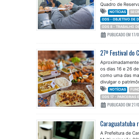
Quadro de Reserva
NOTÍCIAS
SECR
ODS - OBJETIVO DE
ODS 8 - TRABALHO 
PUBLICADO EM 17/
Aproximadamente 4
os dias 16 e 26 de
como uma das maio
divulgar o patrimôn
NOTÍCIAS
FUN
ODS 17 - PARCERIAS
PUBLICADO EM 27/
A Prefeitura de C