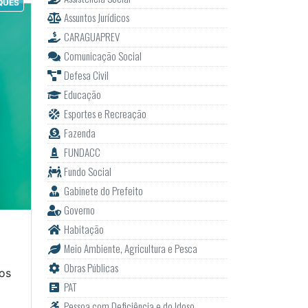
QUES
Assuntos Jurídicos
CARAGUAPREV
Comunicação Social
Defesa Civil
Educação
Esportes e Recreação
Fazenda
FUNDACC
Fundo Social
Gabinete do Prefeito
Governo
Habitação
Meio Ambiente, Agricultura e Pesca
Obras Públicas
os
PAT
Pessoa com Deficiência e do Idoso