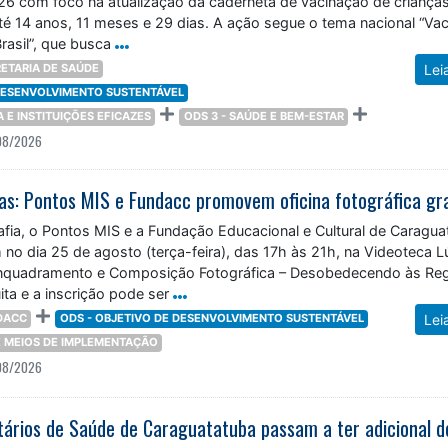
26 com foco na atualização da caderneta de vacinação de criança
té 14 anos, 11 meses e 29 dias. A ação segue o tema nacional “Vac
rasil”, que busca
ETARIA DE SAÚDE
Lei
 DESENVOLVIMENTO SUSTENTÁVEL
ÇA E INSTITUIÇÕES EFICAZES
ODS 3 - SAÚDE E BEM-ESTAR
08/2026
fia, o Pontos MIS e a Fundação Educacional e Cultural de Caragua
 no dia 25 de agosto (terça-feira), das 17h às 21h, na Videoteca L
“Enquadramento e Composição Fotográfica – Desobedecendo às Reg
ita e a inscrição pode ser
DACC
ODS - OBJETIVO DE DESENVOLVIMENTO SUSTENTÁVEL
Lei
 E MEIOS DE IMPLEMENTAÇÃO
08/2026