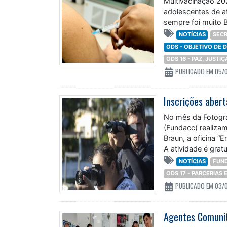
Multivacinação 20
adolescentes de a
sempre foi muito B
NOTÍCIAS
SECR
ODS - OBJETIVO DE
ODS 16 - PAZ, JUSTI
PUBLICADO EM 05/
No mês da Fotogra
(Fundacc) realizam
Braun, a oficina 
A atividade é gratu
NOTÍCIAS
FUN
ODS 17 - PARCERIAS
PUBLICADO EM 03/