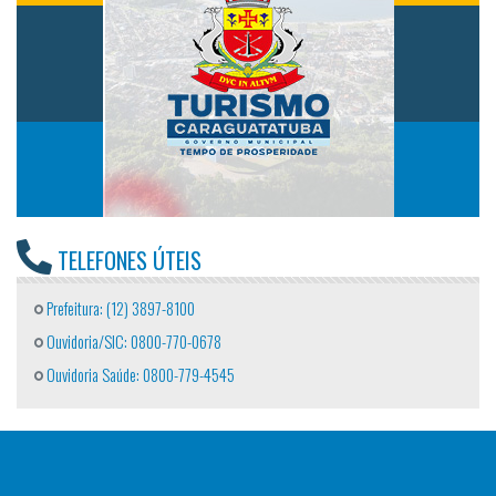
TELEFONES ÚTEIS
Prefeitura: (12) 3897-8100
Ouvidoria/SIC: 0800-770-0678
Ouvidoria Saúde: 0800-779-4545