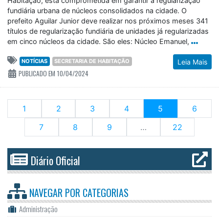
Habitação, está comprometida em garantir a regularização
fundiária urbana de núcleos consolidados na cidade. O
prefeito Aguilar Junior deve realizar nos próximos meses 341
títulos de regularização fundiária de unidades já regularizadas
em cinco núcleos da cidade. São eles: Núcleo Emanuel,
NOTÍCIAS
SECRETARIA DE HABITAÇÃO
Leia Mais
PUBLICADO EM 10/04/2024
(current)
1
2
3
4
5
6
7
8
9
…
22
Diário Oficial
NAVEGAR POR
CATEGORIAS
Administração