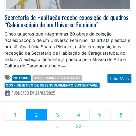
Secretaria de Habitação recebe exposição de quadros
“Caleidoscópio de um Universo Feminino”
Cinco quadros que integram as 20 obras da coleção
“Caleidoscópio de um Universo Feminino” da artista plástica e
artesã, Ana Lúcia Soares Pinheiro, estão em exposição na
recepção da Secretaria de Habitação de Caraguatatuba, no
Indaiá. A exibição itinerante já passou pelo Museu de Arte e
Cultura de Caraguatatuba e
NOTÍCIAS
SECRETARIA DE HABITAÇÃO
Leia Mais
ODS - OBJETIVO DE DESENVOLVIMENTO SUSTENTÁVEL
PUBLICADO EM 24/03/2025
(current)
1
2
3
4
5
6
…
22