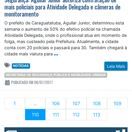
mais policiais para Atividade Delegada e câmeras de
monitoramento
O prefeito de Caraguatatuba, Aguilar Junior, determinou esta
semana o aumento de 50% do efetivo policial na chamada
Atividade Delegada, onde o profissional atua em momento de
folga, mas custeado pela Prefeitura. Atualmente, a cidade
conta com 20 policiais e passará para 30. Também chegará à
cidade mais viatura para
NOTÍCIAS
Leia Mais
SECRETARIA DE SEGURANÇA PÚBLICA E MOBILIDADE URBANA
PUBLICADO EM 06/07/2017
1
…
106
107
108
109
(current)
110
111
112
113