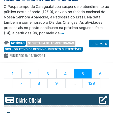
O Poupatempo de Caraguatatuba suspende o atendimento ao
público neste sábado (12/10), devido ao feriado nacional de
Nossa Senhora Aparecida, a Padroeira do Brasil. Na data
também é comemorado o Dia das Crianças. As atividades
presenciais no posto continuam na próxima segunda-feira
(14), a partir das 9h, por meio de
NOTÍCIAS
SECRETARIA DE ADMINISTRAÇÃO
Leia Mais
ODS - OBJETIVO DE DESENVOLVIMENTO SUSTENTÁVEL
PUBLICADO EM 11/10/2024
(current)
1
2
3
4
5
6
7
8
9
…
129
Diário Oficial