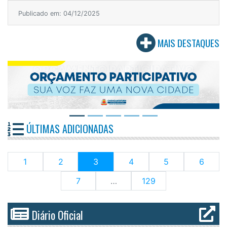
Publicado em: 04/12/2025
MAIS DESTAQUES
ÚLTIMAS ADICIONADAS
(current)
1
2
3
4
5
6
7
…
129
Diário Oficial