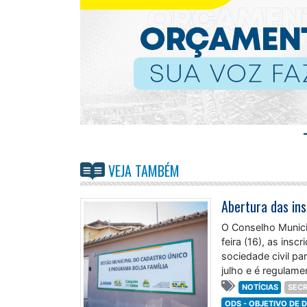
VEJA TAMBÉM
O Conselho Munici
feira (16), as insc
sociedade civil pa
julho e é regulam
NOTÍCIAS
SECR
ODS - OBJETIVO DE