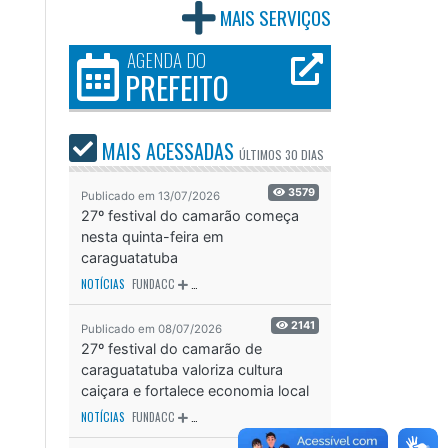
MAIS SERVIÇOS
AGENDA DO
PREFEITO
MAIS ACESSADAS
ÚLTIMOS
30 DIAS
3579
Publicado em 13/07/2026
27º festival do camarão começa
nesta quinta-feira em
caraguatatuba
NOTÍCIAS
FUNDACC
ODS - OBJETIVO DE DESENVOLVIMENTO SUSTENTÁVEL
OD
2141
Publicado em 08/07/2026
27º festival do camarão de
caraguatatuba valoriza cultura
caiçara e fortalece economia local
NOTÍCIAS
FUNDACC
ODS - OBJETIVO DE DESENVOLVIMENTO SUSTENTÁVEL
OD