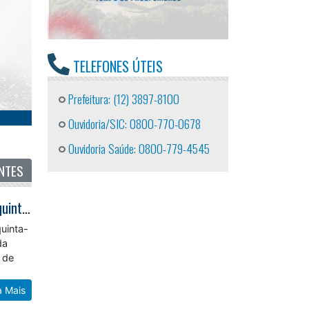
TELEFONES ÚTEIS
Prefeitura: (12) 3897-8100
Ouvidoria/SIC: 0800-770-0678
Ouvidoria Saúde: 0800-779-4545
NTES
Abertura das inscrições para eleição do COMAS 2026/2028 começa nesta quinta-feira (16)
uinta-
da
 de
a Mais