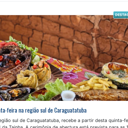
DESTA
nta-feira na região sul de Caraguatatuba
gião sul de Caraguatatuba, recebe a partir desta quinta-fe
al da Tainha. A cerimônia de abertura está prevista para as 