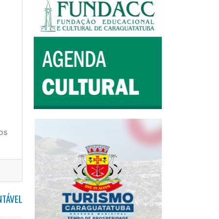
os
NTÁVEL