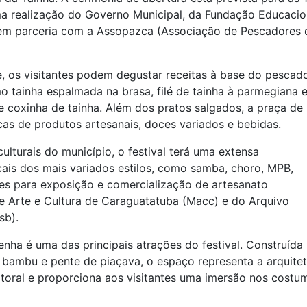
uma realização do Governo Municipal, da Fundação Educacio
 em parceria com a Assopazca (Associação de Pescadores 
e, os visitantes podem degustar receitas à base do pescad
omo tainha espalmada na brasa, filé de tainha à parmegiana 
 coxinha de tainha. Além dos pratos salgados, a praça de
s de produtos artesanais, doces variados e bebidas.
lturais do município, o festival terá uma extensa
ais dos mais variados estilos, como samba, choro, MPB,
des para exposição e comercialização de artesanato
de Arte e Cultura de Caraguatatuba (Macc) e do Arquivo
sb).
enha é uma das principais atrações do festival. Construída
 bambu e pente de piaçava, o espaço representa a arquite
litoral e proporciona aos visitantes uma imersão nos costu