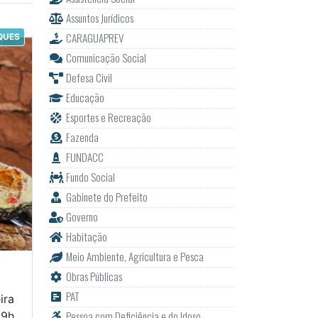
Assuntos Jurídicos
CARAGUAPREV
QUES
Comunicação Social
Defesa Civil
Educação
Esportes e Recreação
Fazenda
FUNDACC
Fundo Social
Gabinete do Prefeito
Governo
Habitação
Meio Ambiente, Agricultura e Pesca
Obras Públicas
PAT
ira
Pessoa com Deficiência e do Idoso
19h.