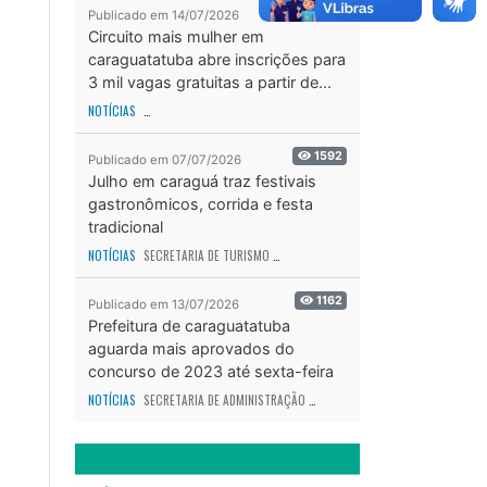
2067
Publicado em 14/07/2026
Circuito mais mulher em
caraguatatuba abre inscrições para
3 mil vagas gratuitas a partir de...
NOTÍCIAS
SECRETARIA DE ESPORTES E RECREAÇÃO
ODS - OBJETIVO DE DESEN
1592
Publicado em 07/07/2026
Julho em caraguá traz festivais
gastronômicos, corrida e festa
tradicional
NOTÍCIAS
SECRETARIA DE TURISMO
ODS - OBJETIVO DE DESENVOLVIMENTO SUS
1162
Publicado em 13/07/2026
Prefeitura de caraguatatuba
aguarda mais aprovados do
concurso de 2023 até sexta-feira
(17)
NOTÍCIAS
SECRETARIA DE ADMINISTRAÇÃO
ODS - OBJETIVO DE DESENVOLVIME