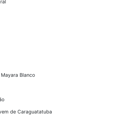
ral
e Mayara Blanco
ão
ovem de Caraguatatuba