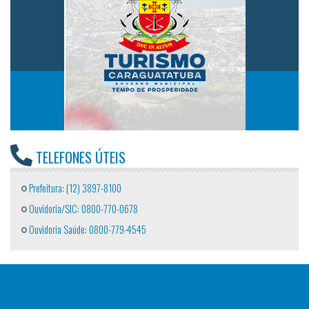
TELEFONES ÚTEIS
Prefeitura: (12) 3897-8100
Ouvidoria/SIC: 0800-770-0678
Ouvidoria Saúde: 0800-779-4545