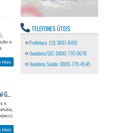
TELEFONES ÚTEIS
),
eção e
Prefeitura: (12) 3897-8100
s
Ouvidoria/SIC: 0800-770-0678
a Mais
Ouvidoria Saúde: 0800-779-4545
Projeto Colônia de Férias Inverno leva crianças e adolescentes do Residencial Getuba à Fundacc
as e
Jetuba,
ndacc),
a Mais