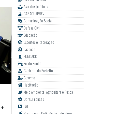
Assuntos Jurídicos
CARAGUAPREV
Comunicação Social
Defesa Civil
Educação
Esportes e Recreação
Fazenda
FUNDACC
Fundo Social
Gabinete do Prefeito
Governo
Habitação
Meio Ambiente, Agricultura e Pesca
Obras Públicas
PAT
 e
Pessoa com Deficiência e do Idoso