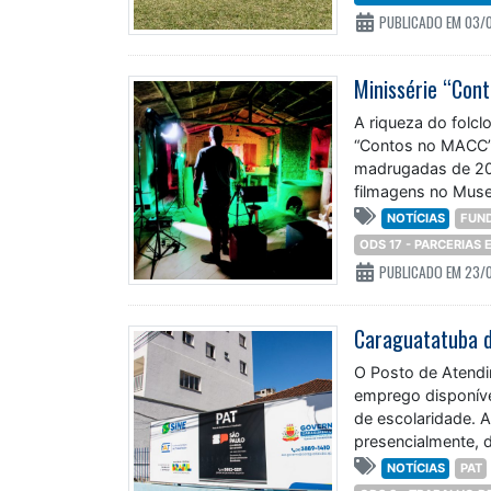
PUBLICADO EM 03/
A riqueza do folcl
“Contos no MACC”. 
madrugadas de 20 
filmagens no Muse
NOTÍCIAS
FUN
ODS 17 - PARCERIAS
PUBLICADO EM 23/
Caraguatatuba d
O Posto de Atendi
emprego disponívei
de escolaridade. A
presencialmente, 
NOTÍCIAS
PAT
ODS 8 - TRABALHO 