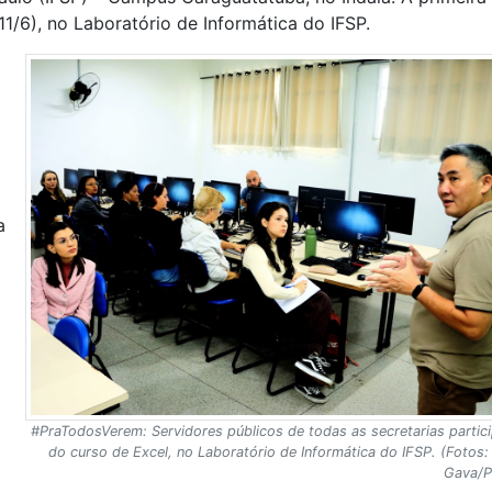
(11/6), no Laboratório de Informática do IFSP.
a
#PraTodosVerem: Servidores públicos de todas as secretarias partic
do curso de Excel, no Laboratório de Informática do IFSP. (Fotos:
Gava/