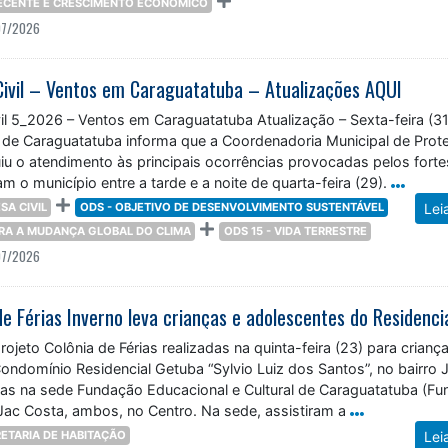
07/2026
Civil – Ventos em Caraguatatuba – Atualizações AQUI
il 5_2026 – Ventos em Caraguatatuba Atualização – Sexta-feira (31
a de Caraguatatuba informa que a Coordenadoria Municipal de Prot
uiu o atendimento às principais ocorrências provocadas pelos forte
m o município entre a tarde e a noite de quarta-feira (29).
SA CIVIL
ODS - OBJETIVO DE DESENVOLVIMENTO SUSTENTÁVEL
Lei
TRA A MUDANÇA GLOBAL DO CLIMA
ODS 15 - VIDA TERRESTRE
07/2026
rojeto Colônia de Férias realizadas na quinta-feira (23) para crianç
ndomínio Residencial Getuba “Sylvio Luiz dos Santos”, no bairro 
as na sede Fundação Educacional e Cultural de Caraguatatuba (Fu
 Jac Costa, ambos, no Centro. Na sede, assistiram a
ETARIA DE HABITAÇÃO
Lei