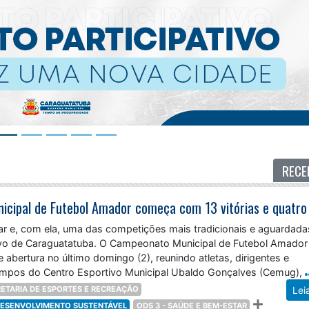
RECE
lar e, com ela, uma das competições mais tradicionais e aguardad
ivo de Caraguatatuba. O Campeonato Municipal de Futebol Amado
 abertura no último domingo (2), reunindo atletas, dirigentes e
mpos do Centro Esportivo Municipal Ubaldo Gonçalves (Cemug),
ETARIA DE ESPORTES E RECREAÇÃO
Lei
 DESENVOLVIMENTO SUSTENTÁVEL
ODS 3 - SAÚDE E BEM-ESTAR