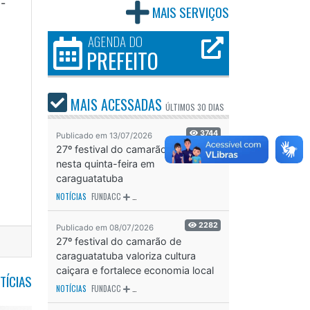
6-
MAIS SERVIÇOS
AGENDA DO
PREFEITO
MAIS ACESSADAS
ÚLTIMOS
30 DIAS
3744
Publicado em 13/07/2026
27º festival do camarão começa
nesta quinta-feira em
caraguatatuba
NOTÍCIAS
FUNDACC
ODS - OBJETIVO DE DESENVOLVIMENTO SUSTENTÁVEL
OD
2282
Publicado em 08/07/2026
27º festival do camarão de
caraguatatuba valoriza cultura
caiçara e fortalece economia local
TÍCIAS
NOTÍCIAS
FUNDACC
ODS - OBJETIVO DE DESENVOLVIMENTO SUSTENTÁVEL
OD