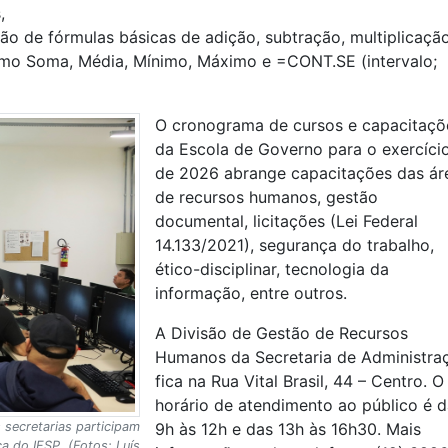
,
ão de fórmulas básicas de adição, subtração, multiplicaçã
como Soma, Média, Mínimo, Máximo e =CONT.SE (intervalo;
O cronograma de cursos e capacitaçõ
da Escola de Governo para o exercíci
de 2026 abrange capacitações das ár
de recursos humanos, gestão
documental, licitações (Lei Federal
14.133/2021), segurança do trabalho,
ético-disciplinar, tecnologia da
informação, entre outros.
A Divisão de Gestão de Recursos
Humanos da Secretaria de Administra
fica na Rua Vital Brasil, 44 – Centro. O
horário de atendimento ao público é 
 secretarias participam
9h às 12h e das 13h às 16h30. Mais
a do IFSP. (Fotos: Luís