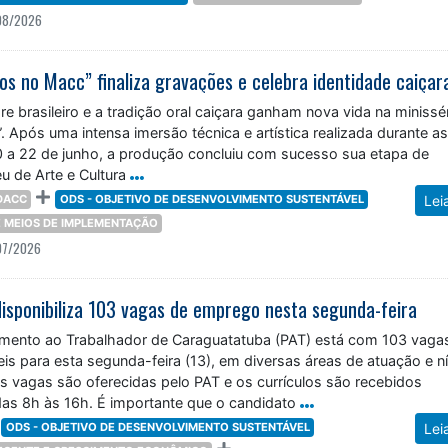
08/2026
ore brasileiro e a tradição oral caiçara ganham nova vida na minissé
Após uma intensa imersão técnica e artística realizada durante a
a 22 de junho, a produção concluiu com sucesso sua etapa de
u de Arte e Cultura
DACC
ODS - OBJETIVO DE DESENVOLVIMENTO SUSTENTÁVEL
Lei
 E MEIOS DE IMPLEMENTAÇÃO
07/2026
isponibiliza 103 vagas de emprego nesta segunda-feira
mento ao Trabalhador de Caraguatatuba (PAT) está com 103 vaga
s para esta segunda-feira (13), em diversas áreas de atuação e ní
s vagas são oferecidas pelo PAT e os currículos são recebidos
das 8h às 16h. É importante que o candidato
ODS - OBJETIVO DE DESENVOLVIMENTO SUSTENTÁVEL
Lei
DECENTE E CRESCIMENTO ECONÔMICO