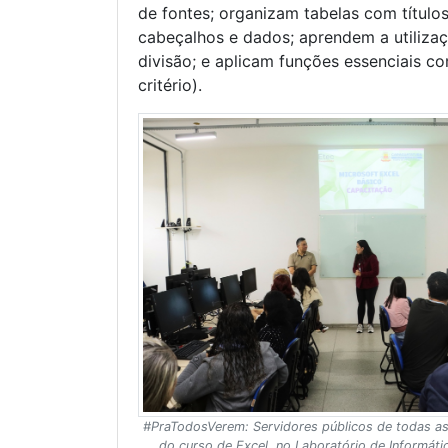
de fontes; organizam tabelas com títulos
cabeçalhos e dados; aprendem a utilizaç
divisão; e aplicam funções essenciais 
critério).
#PraTodosVerem: Servidores públicos de todas as
do curso de Excel, no Laboratório de Informátic