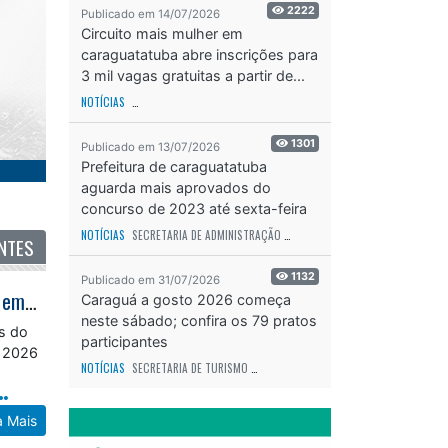
2222
Publicado em 14/07/2026
Circuito mais mulher em
caraguatatuba abre inscrições para
3 mil vagas gratuitas a partir de...
NOTÍCIAS
SECRETARIA DE ESPORTES E RECREAÇÃO
ODS - OBJETIVO DE DESEN
1301
Publicado em 13/07/2026
Prefeitura de caraguatatuba
aguarda mais aprovados do
concurso de 2023 até sexta-feira
(17)
NTES
NOTÍCIAS
SECRETARIA DE ADMINISTRAÇÃO
ODS - OBJETIVO DE DESENVOLVIME
1132
Publicado em 31/07/2026
Campeonato Municipal de Futebol Amador começa com 13 vitórias e quatro empates em Caraguatatuba
Caraguá a gosto 2026 começa
neste sábado; confira os 79 pratos
as do
participantes
r 2026
NOTÍCIAS
SECRETARIA DE TURISMO
ODS - OBJETIVO DE DESENVOLVIMENTO SUS
a Mais