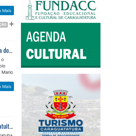
a Mais
AÇÃO
Encerramento da Trilha Formativa para Caraguá A Gosto aborda importância do cardápio para gerar lucro
 o
pio
o Mario
a Mais
Inscrições abertas: Pontos MIS e Fundacc promovem oficina fotográfica gratuita na Videoteca Lúcio Braun
tatuba