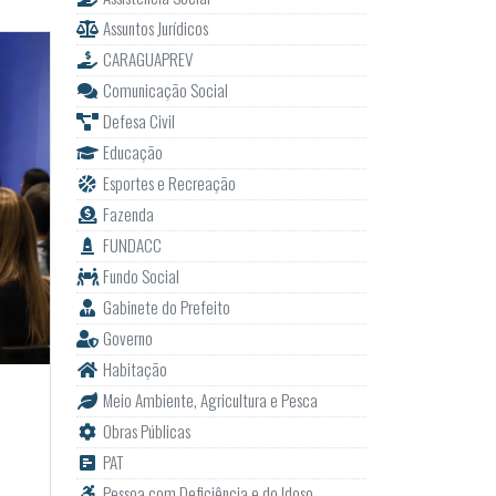
Assuntos Jurídicos
CARAGUAPREV
Comunicação Social
Defesa Civil
Educação
Esportes e Recreação
Fazenda
FUNDACC
Fundo Social
Gabinete do Prefeito
Governo
Habitação
Meio Ambiente, Agricultura e Pesca
Obras Públicas
PAT
Pessoa com Deficiência e do Idoso