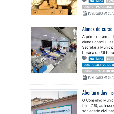
NOTÍCIAS
FUN
ODS 17 - PARCERIAS
PUBLICADO EM 20/
A primeira turma d
alunos concluiu as 
Secretaria Munici
horária de 56 hora
NOTÍCIAS
SECR
ODS - OBJETIVO DE
ODS 8 - TRABALHO 
PUBLICADO EM 08/
O Conselho Munici
feira (16), as insc
sociedade civil pa