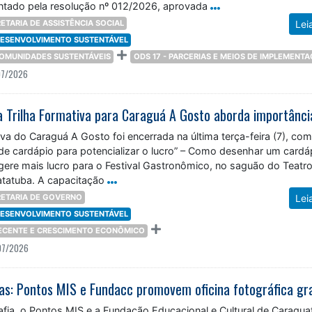
entado pela resolução nº 012/2026, aprovada
ETARIA DE ASSISTÊNCIA SOCIAL
Lei
 DESENVOLVIMENTO SUSTENTÁVEL
 COMUNIDADES SUSTENTÁVEIS
ODS 17 - PARCERIAS E MEIOS DE IMPLEMENT
07/2026
iva do Caraguá A Gosto foi encerrada na última terça-feira (7), com
de cardápio para potencializar o lucro” – Como desenhar um cardá
gere mais lucro para o Festival Gastronômico, no saguão do Teatr
tatuba. A capacitação
ETARIA DE GOVERNO
Lei
 DESENVOLVIMENTO SUSTENTÁVEL
DECENTE E CRESCIMENTO ECONÔMICO
07/2026
fia, o Pontos MIS e a Fundação Educacional e Cultural de Caragua