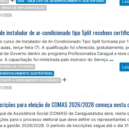
DACC
ODS - OBJETIVO DE DESENVOLVIMENTO SUSTENTÁVEL
Lei
 E MEIOS DE IMPLEMENTAÇÃO
07/2026
o curso de Instalador de Ar-Condicionado Tipo Split formada por 
aulas, terça-feira (7). A qualificação foi oferecida, gratuitamente, p
pal de Governo dentro do programa Profissionaliza Caraguá e teve 
s. A capacitação foi ministrada pelo instrutor do Serviço
ETARIA DE GOVERNO
Lei
 DESENVOLVIMENTO SUSTENTÁVEL
DECENTE E CRESCIMENTO ECONÔMICO
07/2026
pal de Assistência Social (COMAS) de Caraguatatuba abre, nesta q
rições para o processo eleitoral que deve definir os representantes 
ra a gestão 2026/2028. O período de inscrições segue até o dia 31