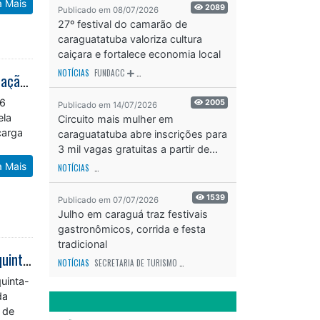
a Mais
2089
Publicado em 08/07/2026
27º festival do camarão de
caraguatatuba valoriza cultura
caiçara e fortalece economia local
NOTÍCIAS
FUNDACC
ODS - OBJETIVO DE DESENVOLVIMENTO SUSTENTÁVEL
OD
Alunos do curso de instalador de ar-condicionado tipo Split recebem certificação em Caraguatatuba
16
2005
Publicado em 14/07/2026
ela
Circuito mais mulher em
carga
caraguatatuba abre inscrições para
3 mil vagas gratuitas a partir de...
a Mais
NOTÍCIAS
SECRETARIA DE ESPORTES E RECREAÇÃO
ODS - OBJETIVO DE DESEN
1539
Publicado em 07/07/2026
Julho em caraguá traz festivais
gastronômicos, corrida e festa
tradicional
Abertura das inscrições para eleição do COMAS 2026/2028 começa nesta quinta-feira (16)
NOTÍCIAS
SECRETARIA DE TURISMO
ODS - OBJETIVO DE DESENVOLVIMENTO SUS
uinta-
da
 de