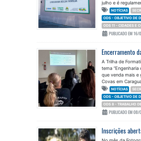
julho e é regulam
NOTÍCIAS
SECR
ODS - OBJETIVO DE
ODS 11 - CIDADES E
PUBLICADO EM 16/
A Trilha de Format
tema “Engenharia 
que venda mais e 
Covas em Caragua
NOTÍCIAS
SECR
ODS - OBJETIVO DE
ODS 8 - TRABALHO 
PUBLICADO EM 08/
No mês da Fotogra