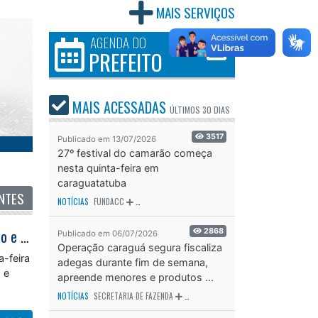
MAIS SERVIÇOS
AGENDA DO
PREFEITO
MAIS ACESSADAS
ÚLTIMOS
30 DIAS
3517
Publicado em 13/07/2026
27º festival do camarão começa
nesta quinta-feira em
caraguatatuba
NTES
NOTÍCIAS
FUNDACC
ODS - OBJETIVO DE DESENVOLVIMENTO SUSTENTÁVEL
OD
Fundacc abre inscrições para 17º Litoral Encena – Mostra Nacional de Teatro e Rua e Teatro de Bonecos de Caraguatatuba
2868
Publicado em 06/07/2026
Operação caraguá segura fiscaliza
a-feira
adegas durante fim de semana,
 e
apreende menores e produtos ...
NOTÍCIAS
SECRETARIA DE FAZENDA
SECRETARIA DE SAÚDE
SECRETARIA D