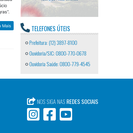
úcio
ras”.
a Mais
TELEFONES ÚTEIS
Prefeitura: (12) 3897-8100
Ouvidoria/SIC: 0800-770-0678
Ouvidoria Saúde: 0800-779-4545
NOS SIGA NAS
REDES SOCIAIS