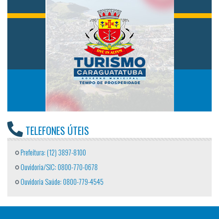
TELEFONES ÚTEIS
Prefeitura: (12) 3897-8100
Ouvidoria/SIC: 0800-770-0678
Ouvidoria Saúde: 0800-779-4545