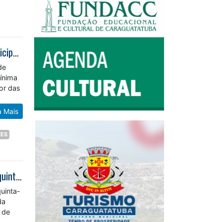
Caraguatatuba amplia número e reduz idade dos membros do Conselho Municipal da Juventude
de
mínima
dor das
a Mais
ZES
Abertura das inscrições para eleição do COMAS 2026/2028 começa nesta quinta-feira (16)
uinta-
da
 de