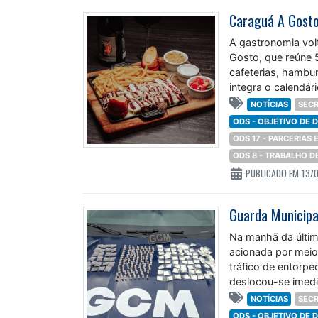
Caraguá A Gosto
A gastronomia vol
Gosto, que reúne 
cafeterias, hambur
integra o calendár
durante
NOTÍCIAS
SECR
ODS - OBJETIVO DE
ODS 17 - PARCERIAS
ODS 8 - TRABALHO 
PUBLICADO EM 13/
Na manhã da última
acionada por meio
tráfico de entorp
deslocou-se imedi
NOTÍCIAS
SECR
ODS - OBJETIVO DE