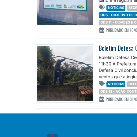
NOTÍCIAS
SECR
ODS - OBJETIVO DE
ODS 11 - CIDADES E
PUBLICADO EM 16/
Boletim Defesa 
Boletim Defesa Civ
11h30 A Prefeitur
Defesa Civil concl
ventos que atingira
NOTÍCIAS
DEFE
ODS 13 - AÇÃO CON
PUBLICADO EM 31/