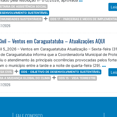
ETARIA DE ASSISTÊNCIA SOCIAL
Lei
 DESENVOLVIMENTO SUSTENTÁVEL
 COMUNIDADES SUSTENTÁVEIS
ODS 17 - PARCERIAS E MEIOS DE IMPLEMENT
07/2026
Civil – Ventos em Caraguatatuba – Atualizações AQUI
il 5_2026 – Ventos em Caraguatatuba Atualização – Sexta-feira (31
a de Caraguatatuba informa que a Coordenadoria Municipal de Prot
uiu o atendimento às principais ocorrências provocadas pelos forte
m o município entre a tarde e a noite de quarta-feira (29).
SA CIVIL
ODS - OBJETIVO DE DESENVOLVIMENTO SUSTENTÁVEL
Lei
TRA A MUDANÇA GLOBAL DO CLIMA
ODS 15 - VIDA TERRESTRE
07/2026
FALE CONOSCO