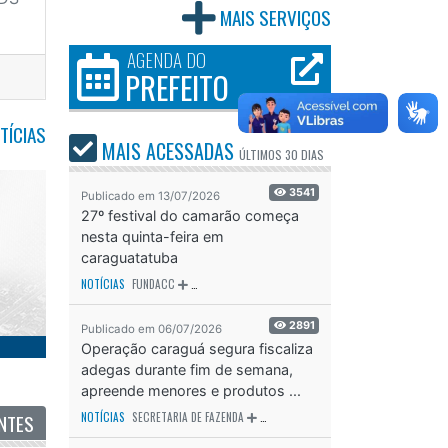
MAIS SERVIÇOS
AGENDA DO
PREFEITO
TÍCIAS
MAIS ACESSADAS
ÚLTIMOS
30 DIAS
3541
Publicado em 13/07/2026
27º festival do camarão começa
nesta quinta-feira em
caraguatatuba
NOTÍCIAS
FUNDACC
ODS - OBJETIVO DE DESENVOLVIMENTO SUSTENTÁVEL
OD
2891
Publicado em 06/07/2026
Operação caraguá segura fiscaliza
adegas durante fim de semana,
apreende menores e produtos ...
NTES
NOTÍCIAS
SECRETARIA DE FAZENDA
SECRETARIA DE SAÚDE
SECRETARIA D