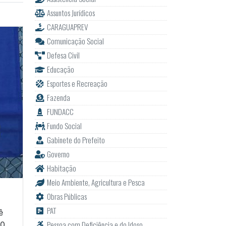
Assuntos Jurídicos
CARAGUAPREV
Comunicação Social
Defesa Civil
Educação
Esportes e Recreação
Fazenda
FUNDACC
Fundo Social
Gabinete do Prefeito
Governo
Habitação
Meio Ambiente, Agricultura e Pesca
Obras Públicas
PAT
ê
Pessoa com Deficiência e do Idoso
20