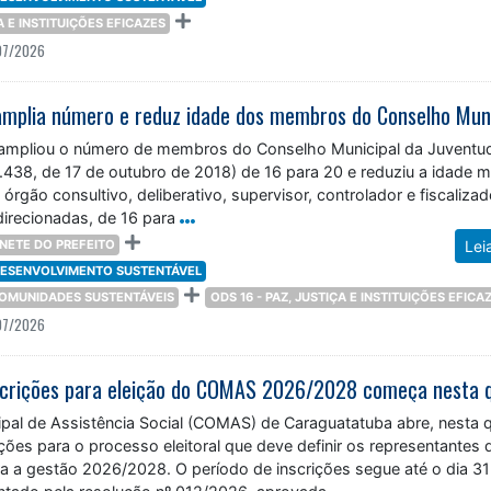
ÇA E INSTITUIÇÕES EFICAZES
07/2026
 ampliou o número de membros do Conselho Municipal da Juventu
2.438, de 17 de outubro de 2018) de 16 para 20 e reduziu a idade 
 órgão consultivo, deliberativo, supervisor, controlador e fiscaliza
 direcionadas, de 16 para
NETE DO PREFEITO
Lei
 DESENVOLVIMENTO SUSTENTÁVEL
 COMUNIDADES SUSTENTÁVEIS
ODS 16 - PAZ, JUSTIÇA E INSTITUIÇÕES EFICA
07/2026
pal de Assistência Social (COMAS) de Caraguatatuba abre, nesta q
rições para o processo eleitoral que deve definir os representantes 
ra a gestão 2026/2028. O período de inscrições segue até o dia 31
entado pela resolução nº 012/2026, aprovada