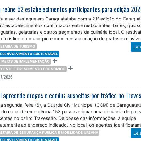
 reúne 52 estabelecimentos participantes para edição 20
ta a ser destaque em Caraguatatuba com a 21ª edição do Caraguá
52 estabelecimentos confirmados entre restaurantes, bares, quios
guerias, gelaterias e outros segmentos da culinária local. O festiva
io turístico do município e movimenta a criação de pratos exclusiv
ETARIA DE TURISMO
Lei
 DESENVOLVIMENTO SUSTENTÁVEL
 E MEIOS DE IMPLEMENTAÇÃO
DECENTE E CRESCIMENTO ECONÔMICO
07/2026
 segunda-feira (6), a Guarda Civil Municipal (GCM) de Caraguatat
 do canal de emergência 153 para averiguar uma denúncia de poss
ecentes no bairro Travessão. De posse das informações, a equipe
atamente ao endereço indicado. No local, os agentes identificara
ETARIA DE SEGURANÇA PÚBLICA E MOBILIDADE URBANA
Lei
 DESENVOLVIMENTO SUSTENTÁVEL