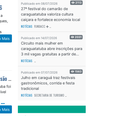
2113
26
Publicado em 08/07/2026
27º festival do camarão de
 a
caraguatatuba valoriza cultura
ques,
caiçara e fortalece economia local
l
NOTÍCIAS
FUNDACC
ODS - OBJETIVO DE DESENVOLVIMENTO SUSTENTÁVEL
OD
os
a Mais
2031
Publicado em 14/07/2026
Circuito mais mulher em
caraguatatuba abre inscrições para
3 mil vagas gratuitas a partir de...
NOTÍCIAS
SECRETARIA DE ESPORTES E RECREAÇÃO
ODS - OBJETIVO DE DESEN
1563
Publicado em 07/07/2026
Guarda Municipal apreende drogas e conduz suspeitos por tráfico no Travessão após denúncia pelo 153
Julho em caraguá traz festivais
gastronômicos, corrida e festa
uba foi
tradicional
ível
NOTÍCIAS
SECRETARIA DE TURISMO
ODS - OBJETIVO DE DESENVOLVIMENTO SUS
m
a Mais