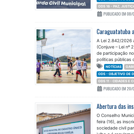
ODS 16 - PAZ, JUSTI
PUBLICADO EM 08/
A Lei 2.842/2026
(Conjuve – Lei nº 
de participação no
políticas públicas
NOTÍCIAS
GABI
ODS - OBJETIVO DE
ODS 11 - CIDADES E
PUBLICADO EM 20/
O Conselho Munici
feira (16), as insc
sociedade civil pa
julho e é regulam