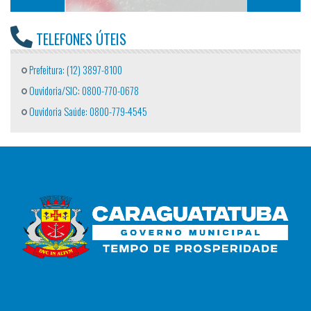
TELEFONES ÚTEIS
Prefeitura: (12) 3897-8100
Ouvidoria/SIC: 0800-770-0678
Ouvidoria Saúde: 0800-779-4545