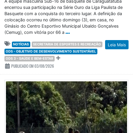
A equipe masculina Sub-16 de basquete de Caraguatatuba
encerrou sua participação na Série Ouro da Liga Paulista de
Basquete com a conquista do terceiro lugar. A definição da
colocação ocorreu no último domingo (3), em casa, no
Ginásio do Centro Esportivo Municipal Ubaldo Gonçalves
(Cemug), com vitória por 66 a
NOTÍCIAS
SECRETARIA DE ESPORTES E RECREAÇÃO
Leia Mais
ODS - OBJETIVO DE DESENVOLVIMENTO SUSTENTÁVEL
ODS 3 - SAÚDE E BEM-ESTAR
PUBLICADO EM 03/08/2026