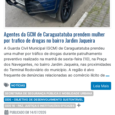
Agentes da GCM de Caraguatatuba prendem mulher
por trafico de drogas no bairro Jardim Jaqueira
A Guarda Civil Municipal (GCM) de Caraguatatuba prendeu
uma mulher por tráfico de drogas durante patrulhamento
preventivo realizado na manhã de sexta-feira (10), na Praça
dos Navegantes, no bairro Jardim Jaqueira, nas proximidades
do Terminal Rodoviário do município. A região é alvo
frequente de denúncias relacionadas ao comércio ilícito de
NOTÍCIAS
Leia Mais
SECRETARIA DE SEGURANÇA PÚBLICA E MOBILIDADE URBANA
ODS - OBJETIVO DE DESENVOLVIMENTO SUSTENTÁVEL
ODS 16 - PAZ, JUSTIÇA E INSTITUIÇÕES EFICAZES
PUBLICADO EM 14/07/2026