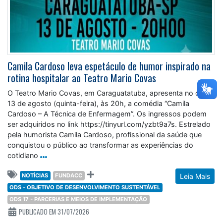
Camila Cardoso leva espetáculo de humor inspirado na
rotina hospitalar ao Teatro Mario Covas
O Teatro Mario Covas, em Caraguatatuba, apresenta no dia
13 de agosto (quinta-feira), às 20h, a comédia “Camila
Cardoso – A Técnica de Enfermagem”. Os ingressos podem
ser adquiridos no link https://tinyurl.com/yzbt9a7s. Estrelado
pela humorista Camila Cardoso, profissional da saúde que
conquistou o público ao transformar as experiências do
cotidiano
NOTÍCIAS
FUNDACC
Leia Mais
ODS - OBJETIVO DE DESENVOLVIMENTO SUSTENTÁVEL
ODS 17 - PARCERIAS E MEIOS DE IMPLEMENTAÇÃO
PUBLICADO EM 31/07/2026