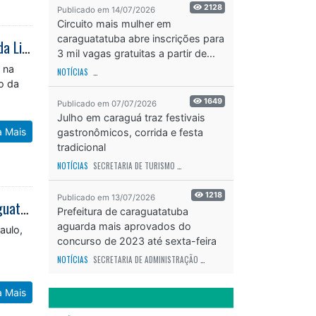
2128
Publicado em 14/07/2026
Circuito mais mulher em
caraguatatuba abre inscrições para
Basquete Sub-16 de Caraguatatuba conquista terceiro lugar na Série Ouro da Liga Paulista
3 mil vagas gratuitas a partir de...
 na
NOTÍCIAS
SECRETARIA DE ESPORTES E RECREAÇÃO
ODS - OBJETIVO DE DESEN
ão da
1649
Publicado em 07/07/2026
Julho em caraguá traz festivais
a Mais
gastronômicos, corrida e festa
tradicional
NOTÍCIAS
SECRETARIA DE TURISMO
ODS - OBJETIVO DE DESENVOLVIMENTO SUS
1218
Publicado em 13/07/2026
Circuito Mais Mulher reúne 3 mil participantes e transforma a orla de Caraguatatuba em um grande movimento de valorização da mulher
Prefeitura de caraguatatuba
aguarda mais aprovados do
aulo,
concurso de 2023 até sexta-feira
(17)
NOTÍCIAS
SECRETARIA DE ADMINISTRAÇÃO
ODS - OBJETIVO DE DESENVOLVIME
a Mais