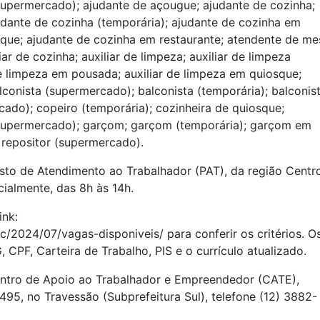
supermercado); ajudante de açougue; ajudante de cozinha;
dante de cozinha (temporária); ajudante de cozinha em
sque; ajudante de cozinha em restaurante; atendente de me
ar de cozinha; auxiliar de limpeza; auxiliar de limpeza
 de limpeza em pousada; auxiliar de limpeza em quiosque;
alconista (supermercado); balconista (temporária); balconis
cado); copeiro (temporária); cozinheira de quiosque;
supermercado); garçom; garçom (temporária); garçom em
 repositor (supermercado).
sto de Atendimento ao Trabalhador (PAT), da região Centr
cialmente, das 8h às 14h.
ink:
/2024/07/vagas-disponiveis/ para conferir os critérios. O
PF, Carteira de Trabalho, PIS e o currículo atualizado.
entro de Apoio ao Trabalhador e Empreendedor (CATE),
495, no Travessão (Subprefeitura Sul), telefone (12) 3882-