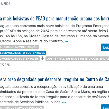
08/2026
araguatatuba convocou mais nove bolsistas do Programa Emergenc
o (PEAD) da seleção de 2024 para se apresentar até sexta-feira (1
as 14h às 16h, na Divisão Gestão de Recursos Humanos da Secreta
Centro. Após a assinatura do contrato,
ETARIA DE ADMINISTRAÇÃO
Lei
 DESENVOLVIMENTO SUSTENTÁVEL
 COMUNIDADES SUSTENTÁVEIS
ODS 16 - PAZ, JUSTIÇA E INSTITUIÇÕES EFICA
07/2026
raguatatuba concluiu a recuperação e revitalização de uma área
ximidades da ponte ao lado Casa de Saúde Stella Maris, na região 
ha sendo utilizada de forma irregular para o descarte de resíduos.
retaria de Serviços Públicos, o local
ETARIA DE SERVIÇOS PÚBLICOS
Lei