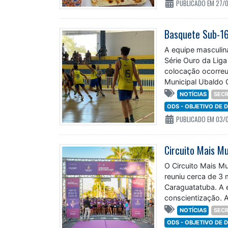
PUBLICADO EM 27/
A equipe masculin
Série Ouro da Liga
colocação ocorreu
Municipal Ubaldo 
NOTÍCIAS
SECR
ODS - OBJETIVO DE
PUBLICADO EM 03/
O Circuito Mais Mu
reuniu cerca de 3
Caraguatatuba. A 
conscientização. A
NOTÍCIAS
SECR
ODS - OBJETIVO DE