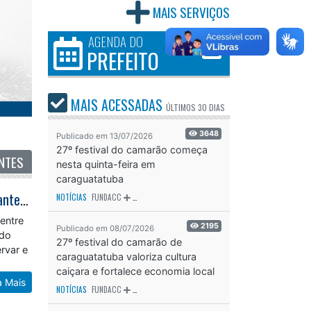
MAIS SERVIÇOS
AGENDA DO
PREFEITO
MAIS ACESSADAS
ÚLTIMOS
30 DIAS
3648
Publicado em 13/07/2026
27º festival do camarão começa
NTES
nesta quinta-feira em
caraguatatuba
27º Festival do Camarão fortalece cultura caiçara e reúne milhares de visitantes em Caraguatatuba
NOTÍCIAS
FUNDACC
ODS - OBJETIVO DE DESENVOLVIMENTO SUSTENTÁVEL
OD
entre
2195
Publicado em 08/07/2026
ado
27º festival do camarão de
rvar e
caraguatatuba valoriza cultura
caiçara e fortalece economia local
a Mais
NOTÍCIAS
FUNDACC
ODS - OBJETIVO DE DESENVOLVIMENTO SUSTENTÁVEL
OD