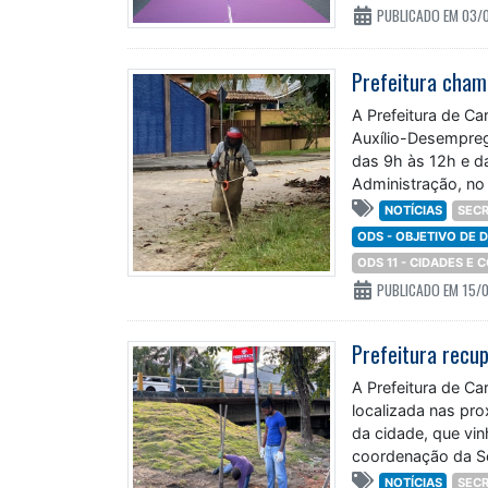
PUBLICADO EM 03/
A Prefeitura de C
Auxílio-Desempreg
das 9h às 12h e d
Administração, no 
NOTÍCIAS
SECR
ODS - OBJETIVO DE
ODS 11 - CIDADES E
PUBLICADO EM 15/
A Prefeitura de Ca
localizada nas pro
da cidade, que vin
coordenação da Sec
NOTÍCIAS
SECR