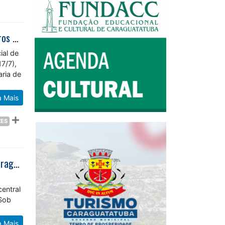
Prefeitura chama mais bolsistas do PEAD para manutenção urbana dos bairros de Caraguatatuba
ial de
7/7),
ria de
a Mais
ZES
Prefeitura recupera área degradada por descarte irregular no Centro de Caraguatatuba
central
 Sob
a Mais