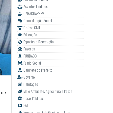
Assuntos Jurídicos
CARAGUAPREV
Comunicação Social
Defesa Civil
Educação
Esportes e Recreação
Fazenda
FUNDACC
Fundo Social
Gabinete do Prefeito
Governo
Habitação
Meio Ambiente, Agricultura e Pesca
 de
Obras Públicas
PAT
Pessoa com Deficiência e do Idoso